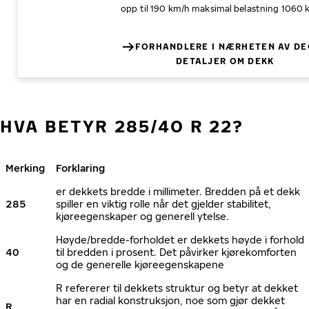
opp til 190 km/h
maksimal belastning 1060 
FORHANDLERE I NÆRHETEN AV DE
DETALJER OM DEKK
HVA BETYR 285/40 R 22?
Merking
Forklaring
er dekkets bredde i millimeter. Bredden på et dekk
285
spiller en viktig rolle når det gjelder stabilitet,
kjøreegenskaper og generell ytelse.
Høyde/bredde-forholdet er dekkets høyde i forhold
40
til bredden i prosent. Det påvirker kjørekomforten
og de generelle kjøreegenskapene
R refererer til dekkets struktur og betyr at dekket
har en radial konstruksjon, noe som gjør dekket
R