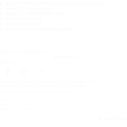
MEST POPULÆRE DEKKSTØRRELSER
HAKKA-GARANTI
FAKTA OM BEDRIFTEN
FORHANDLER
KUNDESERVICE
KONTAKTINFORMASJON
Abonner på nyhetsbrevet vårt
ABONNER
Følg oss
Förstasidan
Dekk til ditt kjøretøy
Etter dekkstørrelse
Copyright © Nokian Tyres plc. All rights reserved.
Personvernerklæring og vilkår for tjenester
Kart
Administrer cookies
KJØP DEK