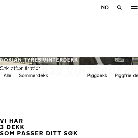
Gå videre til hovedsiden
NO
Hjem
NOKIAN TYRES VINTERDEKK
285/40R22 VINTERDEK
Søk etter årstid:
Alle
Sommerdekk
Vinterdekk
Piggdekk
Piggfrie d
VI HAR
TID
3 DEKK
SOM PASSER DITT SØK