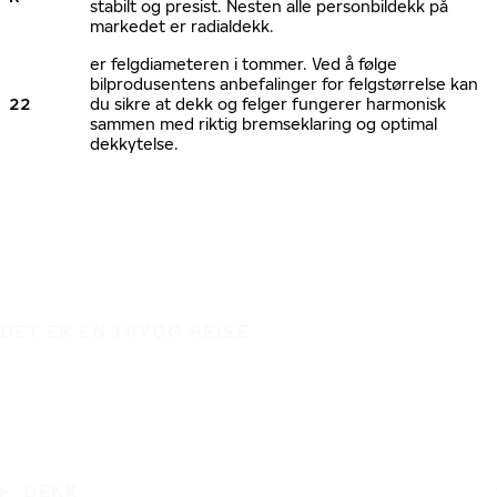
stabilt og presist. Nesten alle personbildekk på
markedet er radialdekk.
er felgdiameteren i tommer. Ved å følge
bilprodusentens anbefalinger for felgstørrelse kan
22
du sikre at dekk og felger fungerer harmonisk
sammen med riktig bremseklaring og optimal
dekkytelse.
DET ER EN TRYGG REISE
DEKK