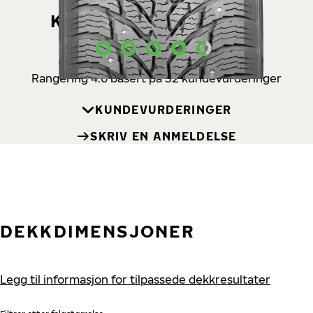
KUNDEVURDERINGER
Rangering 4.6 basert på 52 kundevurderinger
KUNDEVURDERINGER
SKRIV EN ANMELDELSE
DEKKDIMENSJONER
Legg til informasjon for tilpassede dekkresultater