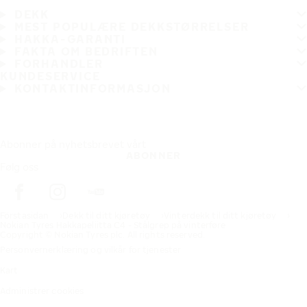
DEKK
MEST POPULÆRE DEKKSTØRRELSER
HAKKA-GARANTI
FAKTA OM BEDRIFTEN
FORHANDLER
KUNDESERVICE
KONTAKTINFORMASJON
Abonner på nyhetsbrevet vårt
ABONNER
Følg oss
Förstasidan
Dekk til ditt kjøretøy
Vinterdekk til ditt kjøretøy
Nokian Tyres Hakkapeliitta C4 - Stålgrep på vinterføre
Copyright © Nokian Tyres plc. All rights reserved.
Personvernerklæring og vilkår for tjenester
Kart
Administrer cookies