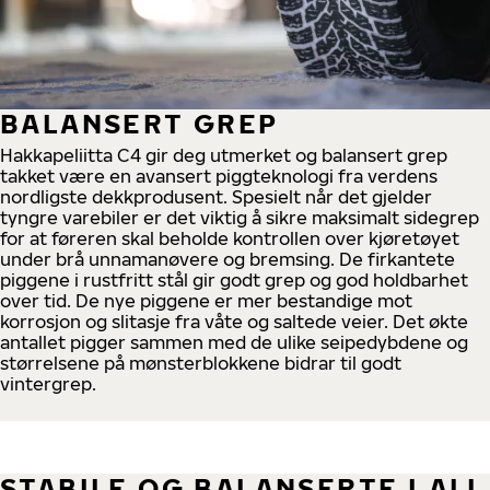
BALANSERT GREP
Hakkapeliitta C4 gir deg utmerket og balansert grep
takket være en avansert piggteknologi fra verdens
nordligste dekkprodusent. Spesielt når det gjelder
tyngre varebiler er det viktig å sikre maksimalt sidegrep
for at føreren skal beholde kontrollen over kjøretøyet
under brå unnamanøvere og bremsing. De firkantete
piggene i rustfritt stål gir godt grep og god holdbarhet
over tid. De nye piggene er mer bestandige mot
korrosjon og slitasje fra våte og saltede veier. Det økte
antallet pigger sammen med de ulike seipedybdene og
størrelsene på mønsterblokkene bidrar til godt
vintergrep.
STABILE OG BALANSERTE I ALL