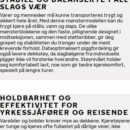
SLAGS VÆR
Varer og mennesker må kunne transporteres trygt og
sikkert hele året. Med denne mønstermodellen kan du
trygt kjøre på stålis, vann og slaps. De ulike
mønsterblokkene og den faste, pillignende designet i
midtseksjonen, sammen med støtteribber, gir deg
grepet og stabiliteten du trenger under de mest
krevende forhold. Dataoptimalisert piggfordeling gir
også lavere dekkstøy, da slagbølgene fra individuelle
pigger ikke vil forsterke hverandre. Støynivået holder
seg komfortabelt lavt, noe som gir bedre kjørekomfort,
spesielt på lengre turer.
HOLDBARHET OG
EFFEKTIVITET FOR
YRKESSJÅFØRER OG REISENDE
Varebiler og bobiler krever mye av dekkene. Kjøretøyene
er tunge og kjøres ofte fullastet på dårlige veier, ikke