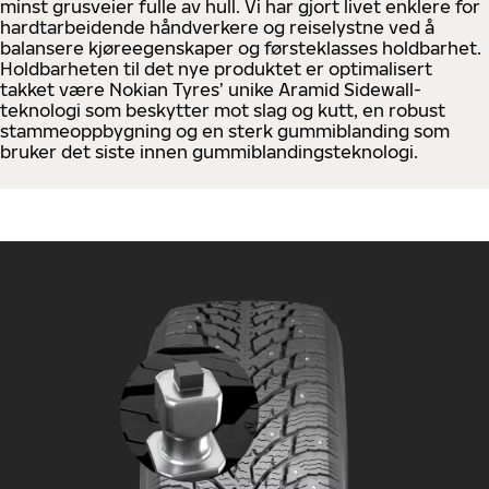
minst grusveier fulle av hull. Vi har gjort livet enklere for
hardtarbeidende håndverkere og reiselystne ved å
balansere kjøreegenskaper og førsteklasses holdbarhet.
Holdbarheten til det nye produktet er optimalisert
takket være Nokian Tyres’ unike Aramid Sidewall-
teknologi som beskytter mot slag og kutt, en robust
stammeoppbygning og en sterk gummiblanding som
bruker det siste innen gummiblandingsteknologi.