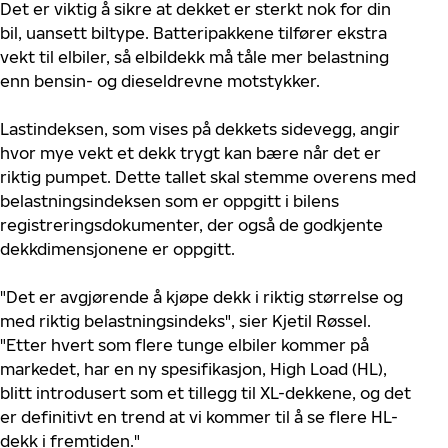
Det er viktig å sikre at dekket er sterkt nok for
din
bil, uansett biltype. Batteripakkene tilfører ekstra
vekt til elbiler, så elbildekk må tåle mer belastning
enn bensin- og dieseldrevne motstykker.
Lastindeksen, som vises på dekkets sidevegg, angir
hvor mye vekt et dekk trygt kan bære når det er
riktig pumpet. Dette tallet skal stemme overens med
belastningsindeksen som er oppgitt i bilens
registreringsdokumenter, der også de godkjente
dekkdimensjonene er oppgitt.
"Det er avgjørende å kjøpe dekk i riktig størrelse og
med riktig belastningsindeks", sier Kjetil Røssel.
"Etter hvert som flere tunge elbiler kommer på
markedet, har en ny spesifikasjon, High Load (HL),
blitt introdusert som et tillegg til XL-dekkene, og det
er definitivt en trend at vi kommer til å se flere HL-
dekk i fremtiden."