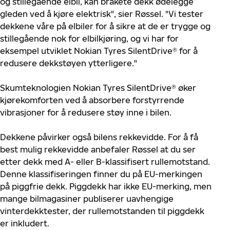
og stillegående elbil, kan bråkete dekk ødelegge
gleden ved å kjøre elektrisk", sier Røssel. "Vi tester
dekkene våre på elbiler for å sikre at de er trygge og
stillegående nok for elbilkjøring, og vi har for
eksempel
utviklet Nokian Tyres SilentDrive® for å
redusere dekkstøyen ytterligere
."
Skumteknologien Nokian Tyres SilentDrive® øker
kjørekomforten ved å absorbere forstyrrende
vibrasjoner for å redusere støy inne i bilen.
Dekkene påvirker også bilens rekkevidde. For å få
best mulig rekkevidde anbefaler Røssel at du ser
etter dekk med A- eller B-klassifisert rullemotstand.
Denne klassifiseringen finner du på EU-merkingen
på piggfrie dekk. Piggdekk har ikke EU-merking, men
mange bilmagasiner publiserer uavhengige
vinterdekktester, der rullemotstanden til piggdekk
er inkludert.