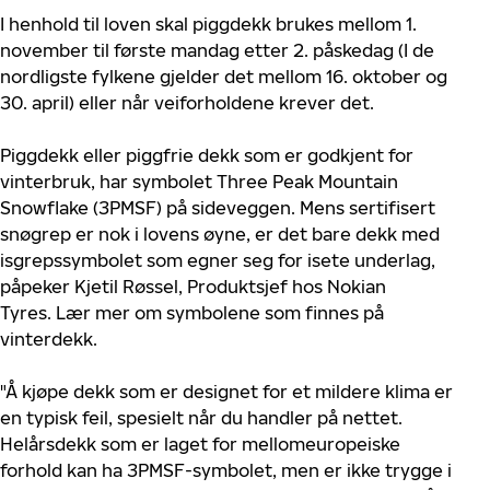
I henhold til loven skal piggdekk brukes mellom 1.
november til første mandag etter 2. påskedag (I de
nordligste fylkene gjelder det mellom 16. oktober og
30. april) eller når veiforholdene krever det.
Piggdekk eller piggfrie dekk som er godkjent for
vinterbruk, har symbolet Three Peak Mountain
Snowflake (3PMSF) på sideveggen. Mens sertifisert
snøgrep er nok i lovens øyne, er det bare dekk med
isgrepssymbolet som egner seg for isete underlag,
påpeker
Kjetil Røssel, Produktsjef hos
Nokian
Tyres
.
Lær mer om symbolene som finnes på
vinterdekk.
"Å kjøpe dekk som er designet for et mildere klima er
en typisk feil, spesielt når du handler på nettet.
Helårsdekk som er laget for mellomeuropeiske
forhold kan ha 3PMSF-symbolet, men er ikke trygge i