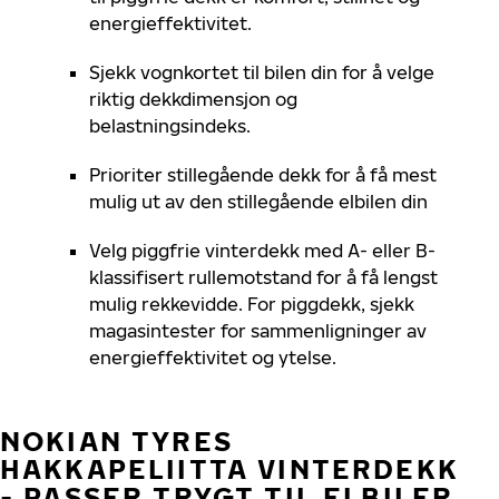
energieffektivitet.
Sjekk
vognkortet til bilen din
for
å velge
riktig dekkdimensjon
og
belastningsindeks.
Prioriter stillegående dekk for å få mest
mulig ut av den stillegående elbilen din
Velg piggfrie vinterdekk med
A- eller B-
klassifisert rullemotstand
for å
få lengst
mulig
rekkevidde. For piggdekk,
sjekk
magasintester for sammenligninger av
energieffektivitet og ytelse
.
NOKIAN TYRES
HAKKAPELIITTA VINTERDEKK
- PASSER TRYGT TIL ELBILER