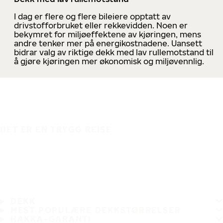
I dag er flere og flere bileiere opptatt av
drivstofforbruket eller rekkevidden. Noen er
bekymret for miljøeffektene av kjøringen, mens
andre tenker mer på energikostnadene. Uansett
bidrar valg av riktige dekk med lav rullemotstand til
å gjøre kjøringen mer økonomisk og miljøvennlig.
DET ER EN TRYGG REISE
DEKK
MEST POPULÆRE DEKKSTØRRELSER
HAKKA-GARANTI