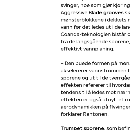
svinger, noe som gjør kjøring
Aggressive
Blade grooves
s
mønsterblokkene i dekkets 
vann før det ledes ut i de l
Coanda-teknologien bistår og
fra de langsgående sporene,
effektivt vannplaning.
– Den buede formen på møn
akselererer vannstrømmen f
sporene og ut til de tverrg
effekten refererer til hvord
tendens til å ledes mot nær
effekten er også utnyttet i u
aerodynamikken på flyvinger 
forklarer Rantonen.
Trumpet sporene
, som befi