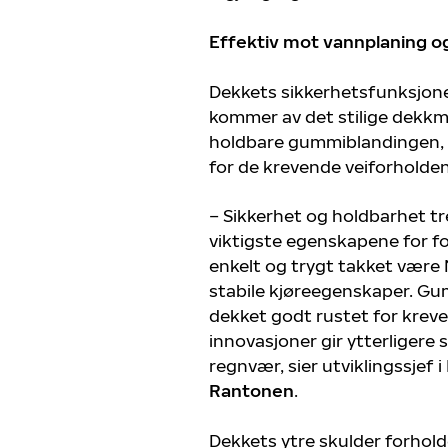
Effektiv mot vannplaning o
Dekkets sikkerhetsfunksjone
kommer av det stilige dekk
holdbare gummiblandingen, s
for de krevende veiforholden
– Sikkerhet og holdbarhet t
viktigste egenskapene for for
enkelt og trygt takket være
stabile kjøreegenskaper. G
dekket godt rustet for kreven
innovasjoner gir ytterligere 
regnvær, sier utviklingssjef 
Rantonen
.
Dekkets ytre skulder forhold