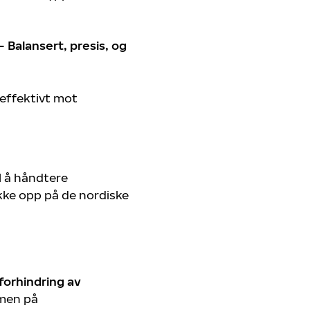
Balansert, presis, og
effektivt mot
il å håndtere
kke opp på de nordiske
forhindring av
men på