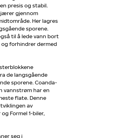
en presis og stabil.
kjærer gjennom
midtområde. Her lagres
angsgående sporene.
så til å lede vann bort
 og forhindrer dermed
sterblokkene
ra de langsgående
ående sporene. Coanda-
an vannstrøm har en
meste flate. Denne
tviklingen av
og Formel 1-biler,
nner seg i