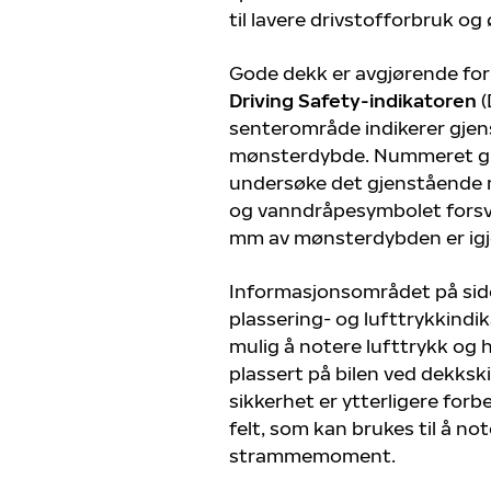
til lavere drivstofforbruk og
Gode dekk er avgjørende for
Driving Safety-indikatoren
(
senterområde indikerer gje
mønsterdybde. Nummeret gir
undersøke det gjenstående m
og vanndråpesymbolet forsv
mm av mønsterdybden er igj
Informasjonsområdet på sid
plassering- og lufttrykkindi
mulig å notere lufttrykk og 
plassert på bilen ved dekksk
sikkerhet er ytterligere forb
felt, som kan brukes til å no
strammemoment.