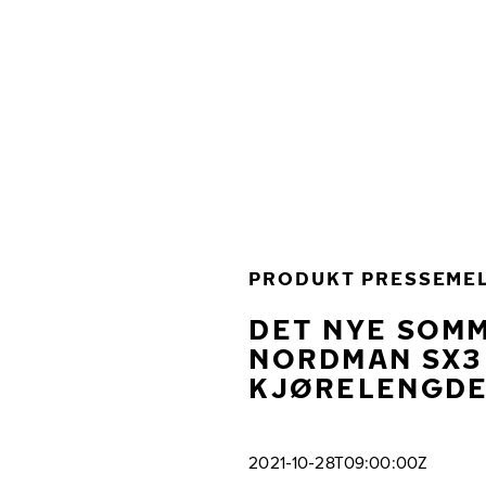
Gå videre til hovedsiden
Hjem
PRODUKT PRESSEME
DET NYE SOM
NORDMAN SX3
KJØRELENGDE 
2021-10-28T09:00:00Z