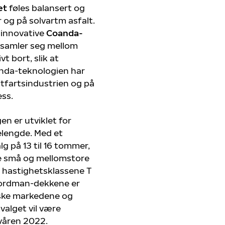
et
føles balansert og
 og på solvartm asfalt.
 innovative
Coanda-
 samler seg mellom
t bort, slik at
anda-teknologien har
uftfartsindustrien og på
ess.
 er utviklet for
relengde. Med et
 på 13 til 16 tommer,
de små og mellomstore
i hastighetsklassene T
 Nordman-dekkene er
iske markedene og
valget vil være
 våren 2022.