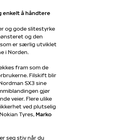
g enkelt å håndtere
r og gode slitestyrke
mønsteret og den
om er særlig utviklet
e i Norden.
rekkes fram som de
brukerne. Filskift blir
 Nordman SX3 sine
ummiblandingen gjør
de veier. Flere ulike
sikkerhet ved plutselig
i Nokian Tyres,
Marko
er seg stiv når du