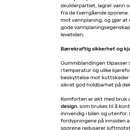
skulderpartiet, lagrer vann o
fra de tverrgående sporene. 
mot vannplaning, og gjør at
gode vannplaningsegenskap
levetiden.
Bærekraftig sikkerhet og k
Gummiblandingen tilpasser se
i temperatur og ulike kjøref
beskyttelse mot kuttskader
sikret god holdbarhet på de
Komforten er økt med bruk 
design
, som brukes til å kon
innvendig i bilen og utenfor.
fordypningene på innsiden 
sporene reduserer luftmots