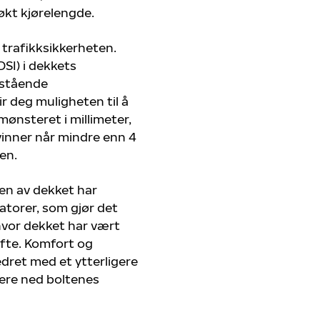
 økt kjørelengde.
 trafikksikkerheten.
DSI) i dekkets
nstående
 deg muligheten til å
ønsteret i millimeter,
inner når mindre enn 4
en.
en av dekket har
katorer, som gjør det
hvor dekket har vært
ifte. Komfort og
edret med et ytterligere
tere ned boltenes