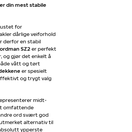
 din mest stabile
ustet for
kler dårlige veiforhold
 derfor en stabil
ordman SZ2
er perfekt
, og gjør det enkelt å
både vått og tørt
dekkene
er spesielt
effektivt og trygt valg
presenterer midt-
tt omfattende
andre ord svært god
utmerket alternativ til
absolutt ypperste