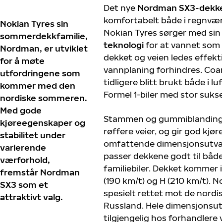
Det nye
Nordman SX3-dekk
komfortabelt både i regnvær
Nokian Tyres sin
Nokian Tyres sørger med sin
sommerdekkfamilie,
teknologi
for at vannet som
Nordman, er utviklet
dekket og veien ledes effektiv
for å møte
vannplaning forhindres. Co
utfordringene som
tidligere blitt brukt både i l
kommer med den
Formel 1-biler med stor suks
nordiske sommeren.
Med gode
Stammen og gummiblandingen
kjøreegenskaper og
røffere veier, og gir god kjø
stabilitet under
omfattende dimensjonsutvalg
varierende
passer dekkene godt til bå
værforhold,
familiebiler. Dekket kommer 
fremstår Nordman
(190 km/t) og H (210 km/t).
SX3 som et
spesielt rettet mot de nord
attraktivt valg.
Russland. Hele dimensjonsut
tilgjengelig hos forhandlere