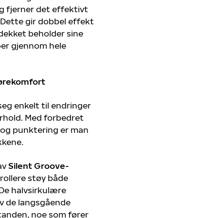
g fjerner det effektivt
Dette gir dobbel effekt
 dekket beholder sine
er gjennom hele
jørekomfort
g enkelt til endringer
orhold. Med forbedret
 og punktering er man
kkene.
av
Silent Groove-
trollere støy både
 De halvsirkulære
av de langsgående
tanden, noe som fører