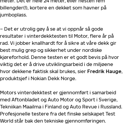
meter. Det er hele 24 meter, eller nesten fem
billengder(!), kortere en dekket som havner på
jumboplass.
– Det er utrolig gøy å se at vi oppnår så gode
resultater i vinterdekktesten til Motor, flere år på
rad. Vi jobber knallhardt for å sikre at våre dekk gir
best mulig grep og sikkerhet under nordiske
kjøreforhold. Denne testen er et godt bevis på hvor
viktig det er å drive utviklingsarbeid i de miljøene
hvor dekkene faktisk skal brukes, sier
Fredrik Hauge
,
produktsjef i Nokian Dekk Norge.
Motors vinterdekktest er gjennomført i samarbeid
med Aftonbladet og Auto Motor og Sport i Sverige,
Tekniikan Maailma i Finland og Auto Revue i Russland.
Profesjonelle testere fra det finske selskapet Test
World står bak den tekniske gjennomføringen.