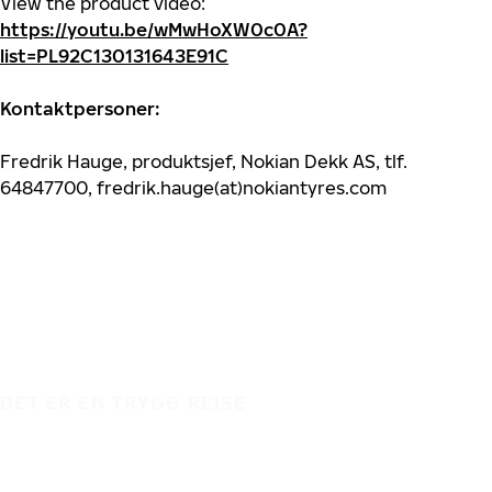
View the product video:
https://youtu.be/wMwHoXW0c0A?
list=PL92C130131643E91C
Kontaktpersoner:
Fredrik Hauge, produktsjef, Nokian Dekk AS, tlf.
64847700, fredrik.hauge(at)nokiantyres.com
DET ER EN TRYGG REISE