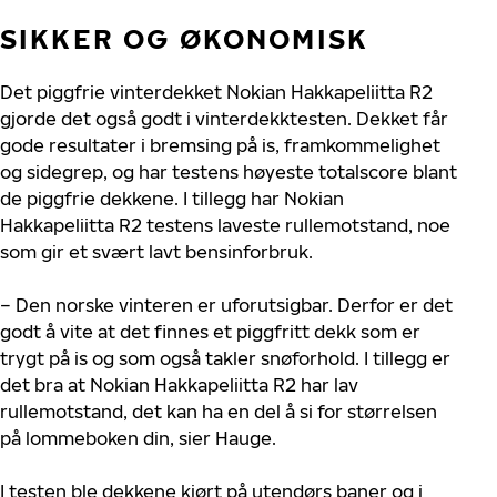
SIKKER OG ØKONOMISK
Det piggfrie vinterdekket Nokian Hakkapeliitta R2
gjorde det også godt i vinterdekktesten. Dekket får
gode resultater i bremsing på is, framkommelighet
og sidegrep, og har testens høyeste totalscore blant
de piggfrie dekkene. I tillegg har Nokian
Hakkapeliitta R2 testens laveste rullemotstand, noe
som gir et svært lavt bensinforbruk.
– Den norske vinteren er uforutsigbar. Derfor er det
godt å vite at det finnes et piggfritt dekk som er
trygt på is og som også takler snøforhold. I tillegg er
det bra at Nokian Hakkapeliitta R2 har lav
rullemotstand, det kan ha en del å si for størrelsen
på lommeboken din, sier Hauge.
I testen ble dekkene kjørt på utendørs baner og i