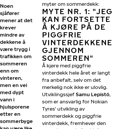
myter om sommerdekk:
Noen
MYTE NR. 1: "JEG
sjåfører
KAN FORTSETTE
mener at det
Å KJØRE PÅ DE
krever
PIGGFRIE
mindre av
VINTERDEKKENE
dekkene å
GJENNOM
være trygg i
trafikken om
SOMMEREN"
sommeren
Å kjøre med piggfrie
enn om
vinterdekk hele året er langt
vinteren,
fra anbefalt, selv om det
men en vei
merkelig nok ikke er ulovlig.
med dypt
Utviklingssjef
Samu Lepistö
,
vann i
som er ansvarlig for Nokian
hjulsporene
Tyres' utvikling av
etter en
sommerdekk og piggfrie
sommerbyge
vinterdekk, fremhever den
kan være like