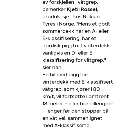
av forskjellen i våtgrep,
bemerker
Kjetil Røssel
,
produktsjef hos Nokian
Tyres i Norge. "Mens et godt
sommerdekk har en A- eller
B-klassifisering, har et
nordisk piggfritt vinterdekk
vanligvis en D- eller E-
klassifisering for våtgrep,"
sier han.
En bil med piggfrie
vinterdekk med E-klassifisert
våtgrep, som kjører i 80
km/t, vil fortsette i omtrent
18 meter – eller fire billengder
– lenger før den stopper på
en våt vei, sammenlignet
med A-klassifiserte