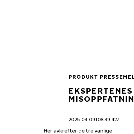
Gå videre til hovedsiden
Hjem
PRODUKT PRESSEME
EKSPERTENES 
MISOPPFATNI
2025-04-09T08:49:42Z
Her avkrefter de tre vanlige