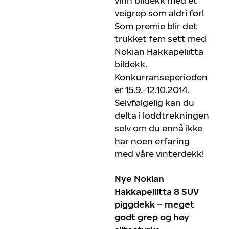
vinn bildekk med et
veigrep som aldri før!
Som premie blir det
trukket fem sett med
Nokian Hakkapeliitta
bildekk.
Konkurranseperioden
er 15.9.-12.10.2014.
Selvfølgelig kan du
delta i loddtrekningen
selv om du ennå ikke
har noen erfaring
med våre vinterdekk!
Nye Nokian
Hakkapeliitta 8 SUV
piggdekk – meget
godt grep og høy