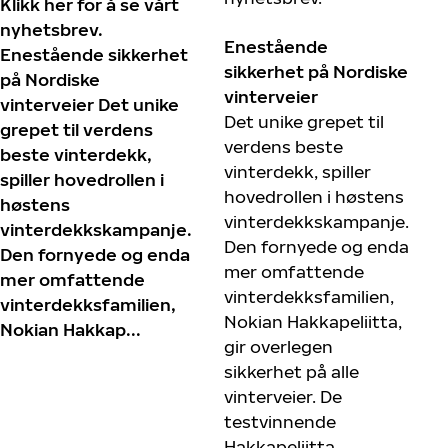
Klikk her for å se vårt
nyhetsbrev.
Enestående
Enestående sikkerhet
sikkerhet på Nordiske
på Nordiske
vinterveier
vinterveier Det unike
Det unike grepet til
grepet til verdens
verdens beste
beste vinterdekk,
vinterdekk, spiller
spiller hovedrollen i
hovedrollen i høstens
høstens
vinterdekkskampanje.
vinterdekkskampanje.
Den fornyede og enda
Den fornyede og enda
mer omfattende
mer omfattende
vinterdekksfamilien,
vinterdekksfamilien,
Nokian Hakkapeliitta,
Nokian Hakkap...
gir overlegen
sikkerhet på alle
vinterveier. De
testvinnende
Hakkapeliitta