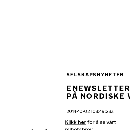
Gå videre til hovedsiden
Hjem
SELSKAPSNYHETER
ENEWSLETTER 
PÅ NORDISKE 
2014-10-02T08:49:23Z
Klikk her
for å se vårt
nyhetsbrev.