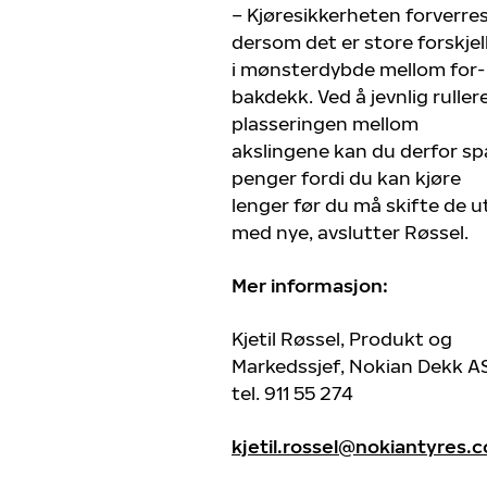
– Kjøresikkerheten forverre
dersom det er store forskjel
i mønsterdybde mellom for-
bakdekk. Ved å jevnlig ruller
plasseringen mellom
akslingene kan du derfor sp
penger fordi du kan kjøre
lenger før du må skifte de u
med nye, avslutter Røssel.
Mer informasjon:
Kjetil Røssel, Produkt og
Markedssjef, Nokian Dekk AS
tel. 911 55 274
kjetil.rossel@nokiantyres.