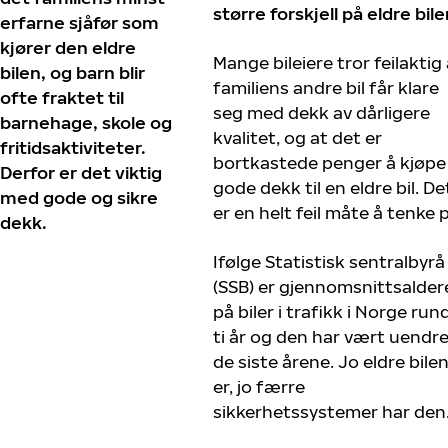
større forskjell på eldre bile
erfarne sjåfør som
kjører den eldre
Mange bileiere tror feilaktig
bilen, og barn blir
familiens andre bil får klare
ofte fraktet til
seg med dekk av dårligere
barnehage, skole og
kvalitet, og at det er
fritidsaktiviteter.
bortkastede penger å kjøpe
Derfor er det viktig
gode dekk til en eldre bil. De
med gode og sikre
er en helt feil måte å tenke 
dekk.
Ifølge Statistisk sentralbyrå
(SSB) er gjennomsnittsalder
på biler i trafikk i Norge run
ti år og den har vært uendr
de siste årene. Jo eldre bile
er, jo færre
sikkerhetssystemer har den