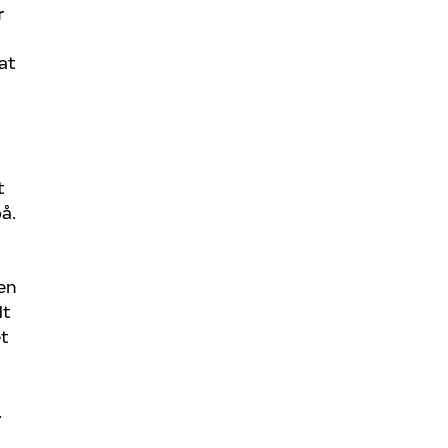
r
 at
t
på.
en
dt
et
n
.