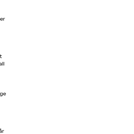
 er
t
ll
d
lge
år