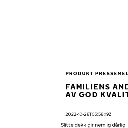
Gå videre til hovedsiden
Hjem
PRODUKT PRESSEME
FAMILIENS AN
AV GOD KVALI
2022-10-28T05:58:19Z
Slitte dekk gir nemlig dårlig