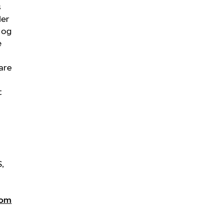
s
ler
 og
e
are
t
,
com