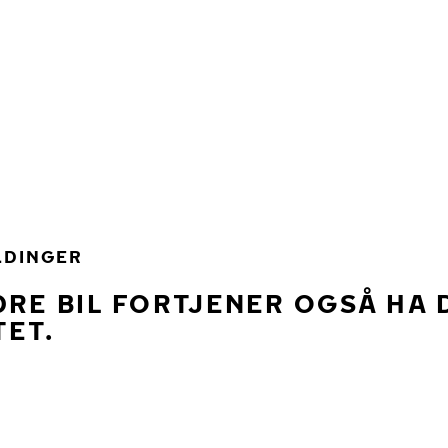
LDINGER
DRE BIL FORTJENER OGSÅ HA 
TET.