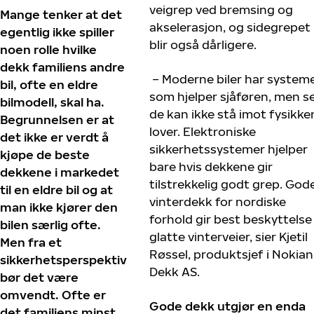
veigrep ved bremsing og
Mange tenker at det
akselerasjon, og sidegrepet
egentlig ikke spiller
blir også dårligere.
noen rolle hvilke
dekk familiens andre
– Moderne biler har system
bil, ofte en eldre
som hjelper sjåføren, men se
bilmodell, skal ha.
de kan ikke stå imot fysikke
Begrunnelsen er at
lover. Elektroniske
det ikke er verdt å
sikkerhetssystemer hjelper
kjøpe de beste
bare hvis dekkene gir
dekkene i markedet
tilstrekkelig godt grep. Gode 
til en eldre bil og at
vinterdekk for nordiske
man ikke kjører den
forhold gir best beskyttelse
bilen særlig ofte.
glatte vinterveier, sier Kjetil
Men fra et
Røssel, produktsjef i Nokian
sikkerhetsperspektiv
Dekk AS.
bør det være
omvendt. Ofte er
Gode ​​dekk utgjør en enda
det familiens minst