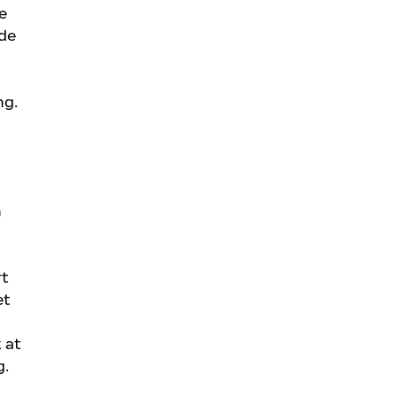
e
de
ng.
n
rt
et
k at
g.