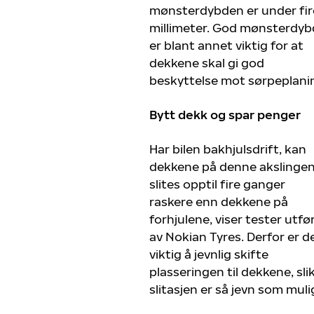
mønsterdybden er under fir
millimeter. God mønsterdyb
er blant annet viktig for at
dekkene skal gi god
beskyttelse mot sørpeplani
Bytt dekk og spar penger
Har bilen bakhjulsdrift, kan
dekkene på denne akslinge
slites opptil fire ganger
raskere enn dekkene på
forhjulene, viser tester utfø
av Nokian Tyres. Derfor er d
viktig å jevnlig skifte
plasseringen til dekkene, sli
slitasjen er så jevn som muli