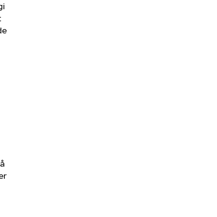
gi
t
de
så
er