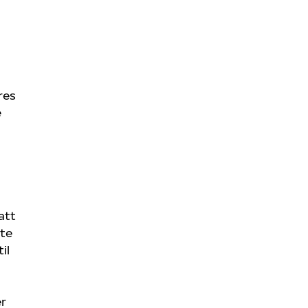
res
e
att
kte
il
er