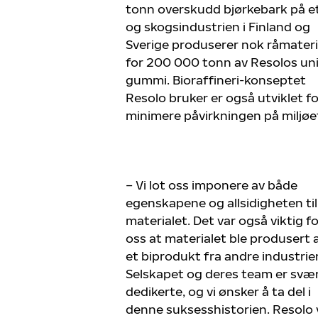
tonn overskudd bjørkebark på et
og skogsindustrien i Finland og
Sverige produserer nok råmateri
for 200 000 tonn av Resolos un
gummi. Bioraffineri-konseptet
Resolo bruker er også utviklet fo
minimere påvirkningen på miljøe
– Vi lot oss imponere av både
egenskapene og allsidigheten til
materialet. Det var også viktig f
oss at materialet ble produsert 
et biprodukt fra andre industrier
Selskapet og deres team er svæ
dedikerte, og vi ønsker å ta del i
denne suksesshistorien. Resolo v