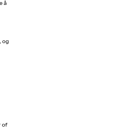
e å
, og
 of