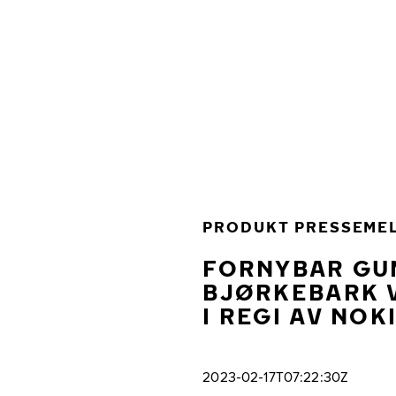
Gå videre til hovedsiden
Hjem
PRODUKT PRESSEME
FORNYBAR GUM
BJØRKEBARK 
I REGI AV NOK
2023-02-17T07:22:30Z