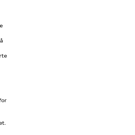
e
 å
rte
for
et.