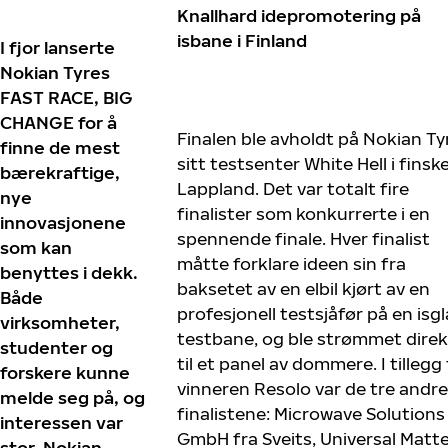
Knallhard idepromotering på
isbane i Finland
I fjor lanserte
Nokian Tyres
FAST RACE, BIG
CHANGE for å
Finalen ble avholdt på Nokian Ty
finne de mest
sitt testsenter White Hell i finsk
bærekraftige,
Lappland. Det var totalt fire
nye
finalister som konkurrerte i en
innovasjonene
spennende finale. Hver finalist
som kan
måtte forklare ideen sin fra
benyttes i dekk.
baksetet av en elbil kjørt av en
Både
profesjonell testsjåfør på en isgl
virksomheter,
testbane, og ble strømmet dire
studenter og
til et panel av dommere. I tillegg t
forskere kunne
vinneren Resolo var de tre andre
melde seg på, og
finalistene: Microwave Solutions
interessen var
GmbH fra Sveits, Universal Matt
stor. Nokian