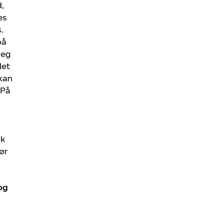
,
es
.
på
seg
det
 kan
 På
i
ik
ør
og