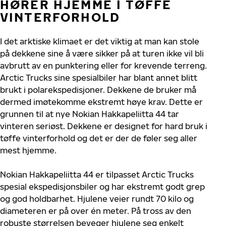
HØRER HJEMME I TØFFE
VINTERFORHOLD
I det arktiske klimaet er det viktig at man kan stole
på dekkene sine å være sikker på at turen ikke vil bli
avbrutt av en punktering eller for krevende terreng.
Arctic Trucks sine spesialbiler har blant annet blitt
brukt i polarekspedisjoner. Dekkene de bruker må
dermed imøtekomme ekstremt høye krav. Dette er
grunnen til at nye Nokian Hakkapeliitta 44 tar
vinteren seriøst. Dekkene er designet for hard bruk i
tøffe vinterforhold og det er der de føler seg aller
mest hjemme.
Nokian Hakkapeliitta 44 er tilpasset Arctic Trucks
spesial ekspedisjonsbiler og har ekstremt godt grep
og god holdbarhet. Hjulene veier rundt 70 kilo og
diameteren er på over én meter. På tross av den
robuste størrelsen beveger hjulene seg enkelt