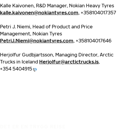
Kalle Kaivonen, R&D Manager, Nokian Heavy Tyres
kalle.kaivonen@nokiantyres.com
, +358104017357
Petri J. Niemi, Head of Product and Price
Management, Nokian Tyres
PetriJ.Niemi@nokiantyres.com
, +358104017646
Herjolfur Gudbjartsson, Managing Director, Arctic
Trucks in Iceland
Herjolfur@arctictrucks.is
,
+354 5404915
DET ER EN TRYGG REISE