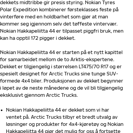
dekkets midtribbe gir presis styring. Nokian Tyres
Polar Expedition kombinerer førsteklasses feste på
vinterføre med en holdbarhet som gjør at man
kommer seg igjennom selv det tøffeste vintervær.
Nokian Hakkapeliitta 44 er tilpasset piggfri bruk, men
kan ha opptil 172 pigger i dekket.
Nokian Hakkapeliitta 44 er starten på et nytt kapittel
for samarbeidet mellom de to Arktis-ekspertene.
Dekket er tilgjengelig i størrelsen LT475/70 R17 og er
spesielt designet for Arctic Trucks sine tunge SUV-
formede 4x4 biler. Produksjonen av dekket begynner
i løpet av de neste månedene og de vil bli tilgjengelig
eksklusivt gjennom Arctic Trucks.
Nokian Hakkapeliitta 44 er dekket som vi har
ventet på. Arctic Trucks tilbyr et bredt utvalg av
løsninger og produkter for 4x4-kjøretøy og Nokian
Hakkapeliitta 44 gjør det mulig for oss å fortsette