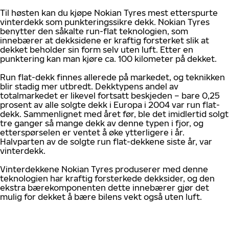
Til høsten kan du kjøpe Nokian Tyres mest etterspurte
vinterdekk som punkteringssikre dekk. Nokian Tyres
benytter den såkalte run-flat teknologien, som
innebærer at dekksidene er kraftig forsterket slik at
dekket beholder sin form selv uten luft. Etter en
punktering kan man kjøre ca. 100 kilometer på dekket.
Run flat-dekk finnes allerede på markedet, og teknikken
blir stadig mer utbredt. Dekktypens andel av
totalmarkedet er likevel fortsatt beskjeden – bare 0,25
prosent av alle solgte dekk i Europa i 2004 var run flat-
dekk. Sammenlignet med året før, ble det imidlertid solgt
tre ganger så mange dekk av denne typen i fjor, og
etterspørselen er ventet å øke ytterligere i år.
Halvparten av de solgte run flat-dekkene siste år, var
vinterdekk.
Vinterdekkene Nokian Tyres produserer med denne
teknologien har kraftig forsterkede dekksider, og den
ekstra bærekomponenten dette innebærer gjør det
mulig for dekket å bære bilens vekt også uten luft.