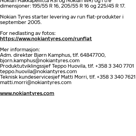
Nokian Hakkapeliitta RSi og Nokian WR) og i tre
dimensjoner: 195/55 R 16, 205/55 R 16 og 225/45 R 17.
Nokian Tyres starter levering av run flat-produkter i
september 2005.
For nedlasting av fotos:
https://www.nokiantyres.com/runflat
Mer informasjon:
Adm. direktør Bjørn Kamphus, tlf. 64847700,
bjorn.kamphus@nokiantyres.com
Produktutviklingssjef Teppo Huovila, tlf. +358 3 340 7701
teppo.huovila@nokiantyres.com
Teknisk kundeservicesjef Matti Morri, tlf. +358 3 340 7621
matti.morri@nokiantyres.com
www.nokiantyres.com