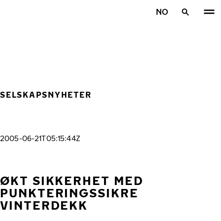
Gå videre til hovedsiden
NO
Hjem
SELSKAPSNYHETER
2005-06-21T05:15:44Z
ØKT SIKKERHET MED
PUNKTERINGSSIKRE
VINTERDEKK