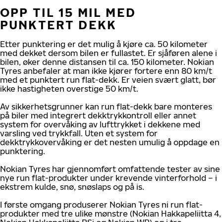
OPP TIL 15 MIL MED
PUNKTERT DEKK
Etter punktering er det mulig å kjøre ca. 50 kilometer
med dekket dersom bilen er fullastet. Er sjåføren alene i
bilen, øker denne distansen til ca. 150 kilometer. Nokian
Tyres anbefaler at man ikke kjører fortere enn 80 km/t
med et punktert run flat-dekk. Er veien svært glatt, bør
ikke hastigheten overstige 50 km/t.
Av sikkerhetsgrunner kan run flat-dekk bare monteres
på biler med integrert dekktrykkontroll eller annet
system for overvåking av lufttrykket i dekkene med
varsling ved trykkfall. Uten et system for
dekktrykkovervåking er det nesten umulig å oppdage en
punktering.
Nokian Tyres har gjennomført omfattende tester av sine
nye run flat-produkter under krevende vinterforhold – i
ekstrem kulde, snø, snøslaps og på is.
I første omgang produserer Nokian Tyres ni run flat-
produkter med tre ulike mønstre (Nokian Hakkapeliitta 4,