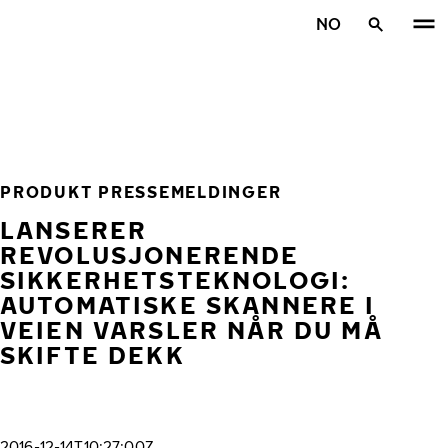
Gå videre til hovedsiden
NO
Hjem
PRODUKT PRESSEMELDINGER
LANSERER
REVOLUSJONERENDE
SIKKERHETSTEKNOLOGI:
AUTOMATISKE SKANNERE I
VEIEN VARSLER NÅR DU MÅ
SKIFTE DEKK
2016-12-14T10:27:00Z