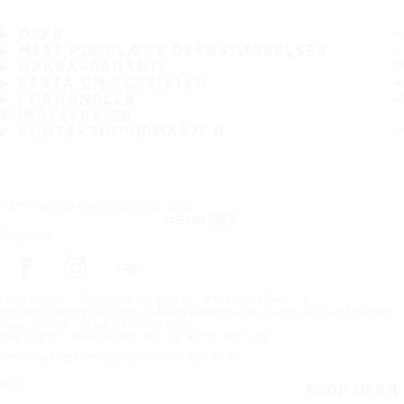
DEKK
MEST POPULÆRE DEKKSTØRRELSER
HAKKA-GARANTI
FAKTA OM BEDRIFTEN
FORHANDLER
KUNDESERVICE
KONTAKTINFORMASJON
Abonner på nyhetsbrevet vårt
ABONNER
Følg oss
Förstasidan
Fakta om bedriften
Nyhetsartikkel
Lanserer revolusjonerende sikkerhetsteknologi: Automatiske skannere i
veien varsler når du må skifte dekk
Copyright © Nokian Tyres plc. All rights reserved.
Personvernerklæring og vilkår for tjenester
Kart
KJØP DEKK