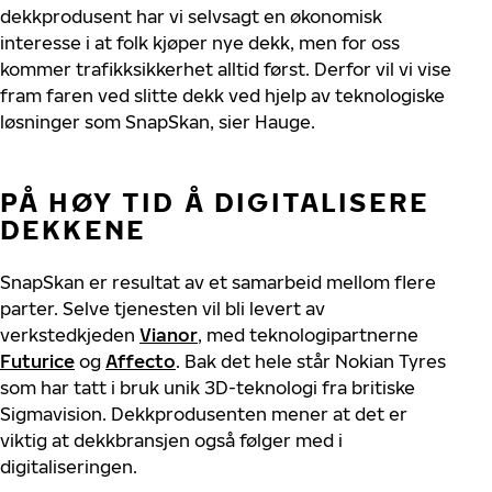
dekkprodusent har vi selvsagt en økonomisk
interesse i at folk kjøper nye dekk, men for oss
kommer trafikksikkerhet alltid først. Derfor vil vi vise
fram faren ved slitte dekk ved hjelp av teknologiske
løsninger som SnapSkan, sier Hauge.
PÅ HØY TID Å DIGITALISERE
DEKKENE
SnapSkan er resultat av et samarbeid mellom flere
parter. Selve tjenesten vil bli levert av
verkstedkjeden
Vianor
, med teknologipartnerne
Futurice
og
Affecto
. Bak det hele står Nokian Tyres
som har tatt i bruk unik 3D-teknologi fra britiske
Sigmavision. Dekkprodusenten mener at det er
viktig at dekkbransjen også følger med i
digitaliseringen.