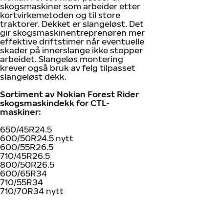
skogsmaskiner som arbeider etter
kortvirkemetoden og til store
traktorer. Dekket er slangeløst. Det
gir skogsmaskinentreprenøren mer
effektive driftstimer når eventuelle
skader på innerslange ikke stopper
arbeidet. Slangeløs montering
krever også bruk av felg tilpasset
slangeløst dekk.
Sortiment av Nokian Forest Rider
skogsmaskindekk for CTL-
maskiner:
650/45R24.5
600/50R24.5 nytt
600/55R26.5
710/45R26.5
800/50R26.5
600/65R34
710/55R34
710/70R34 nytt