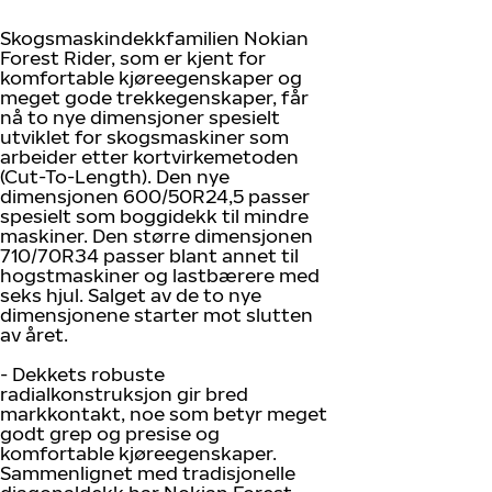
Skogsmaskindekkfamilien Nokian
Forest Rider, som er kjent for
komfortable kjøreegenskaper og
meget gode trekkegenskaper, får
nå to nye dimensjoner spesielt
utviklet for skogsmaskiner som
arbeider etter kortvirkemetoden
(Cut-To-Length). Den nye
dimensjonen 600/50R24,5 passer
spesielt som boggidekk til mindre
maskiner. Den større dimensjonen
710/70R34 passer blant annet til
hogstmaskiner og lastbærere med
seks hjul. Salget av de to nye
dimensjonene starter mot slutten
av året.
- Dekkets robuste
radialkonstruksjon gir bred
markkontakt, noe som betyr meget
godt grep og presise og
komfortable kjøreegenskaper.
Sammenlignet med tradisjonelle