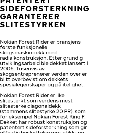
PATENTERT
SIDEFORSTERKNING
GARANTERER
SLITESTYRKEN
Nokian Forest Rider er bransjens
første funksjonelle
skogsmaskindekk med
radialkonstruksjon. Etter grundig
utviklingsarbeid ble dekket lansert i
2006. Tusenvis av
skogsentreprenører verden over er
blitt overbevist om dekkets
spesialegenskaper og pålitelighet.
Nokian Forest Rider er like
slitesterkt som verdens mest
slitesterke diagonaldekk
(stammens slitestyrke 20 PR), som
for eksempel Nokian Forest King F.
Dekket har robust konstruksjon og
patentert sideforsterkning som gir
effektiv beskyttelse mot stikk- og