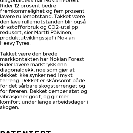
diagonaldekk har Nokian Forest
Rider 12 prosent bedre
fremkommelighet og fem prosent
lavere rullemotstand. Takket være
den lave rullemotstanden blir også
drivstofforbruk og CO2-utslipp
redusert, sier Martti Päivinen,
produktutviklingssjef i Nokian
Heavy Tyres.
Takket være den brede
markkontakten har Nokian Forest
Rider lavere marktrykk enn
diagonaldekk, noe som gjør at
dekket ikke synker ned i mykt
terreng. Dekket er skånsomt både
for det sårbare skogsterrenget og
for føreren. Dekket demper støt og
vibrasjoner godt, og gir mer
komfort under lange arbeidsdager i
skogen.