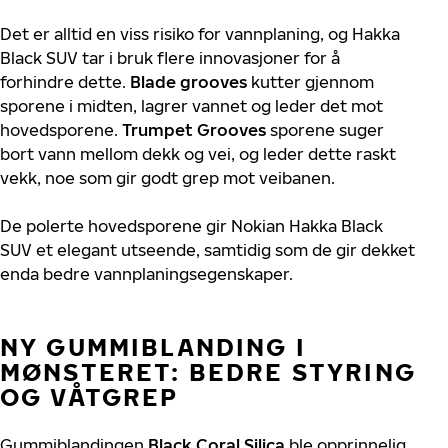
Det er alltid en viss risiko for vannplaning, og Hakka
Black SUV tar i bruk flere innovasjoner for å
forhindre dette.
Blade grooves
kutter gjennom
sporene i midten, lagrer vannet og leder det mot
hovedsporene.
Trumpet Grooves
sporene suger
bort vann mellom dekk og vei, og leder dette raskt
vekk, noe som gir godt grep mot veibanen.
De polerte hovedsporene gir Nokian Hakka Black
SUV et elegant utseende, samtidig som de gir dekket
enda bedre vannplaningsegenskaper.
NY GUMMIBLANDING I
MØNSTERET: BEDRE STYRING
OG VÅTGREP
Gummiblandingen
Black Coral Silica
ble opprinnelig