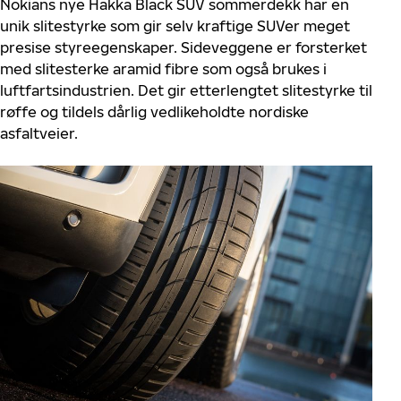
Nokians nye Hakka Black SUV sommerdekk har en
unik slitestyrke som gir selv kraftige SUVer meget
presise styreegenskaper. Sideveggene er forsterket
med slitesterke aramid fibre som også brukes i
luftfartsindustrien. Det gir etterlengtet slitestyrke til
røffe og tildels dårlig vedlikeholdte nordiske
asfaltveier.