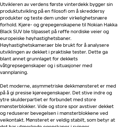
Utvikleren av verdens første vinterdekk bygger sin
produktutvikling på en filosofi om å skreddersy
produkter og teste dem under virkelighetsnære
forhold. Kjøre- og grepegenskapene til Nokian Hakka
Black SUV ble tilpasset på røffe nordiske veier og
europeiske høyhastighetsbaner.
Høyhastighetskameraer ble brukt for å analysere
utviklingen av dekket i praktiske tester. Dette ga
blant annet grunnlaget for dekkets
våtgrepsegenskaper og i situasjoner med
vannplaning.
Det moderne, asymmetriske dekkmønsteret er med
på å gi presise kjøreegenskaper. Det stive indre og
ytre skulderpartiet er forbundet med store
mønsterblokker. Vide og store spor avstiver dekket
og reduserer bevegelsen i mønsterblokkene ved
veikontakt. Mønsteret er veldig stabilt, som betyr at
det har utmerkede egenskaper i svinger.