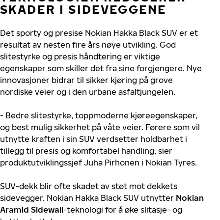
SKADER I SIDEVEGGENE
Det sporty og presise Nokian Hakka Black SUV er et
resultat av nesten fire års nøye utvikling. God
slitestyrke og presis håndtering er viktige
egenskaper som skiller det fra sine forgjengere. Nye
innovasjoner bidrar til sikker kjøring på grove
nordiske veier og i den urbane asfaltjungelen.
- Bedre slitestyrke, toppmoderne kjøreegenskaper,
og best mulig sikkerhet på våte veier. Førere som vil
utnytte kraften i sin SUV verdsetter holdbarhet i
tillegg til presis og komfortabel handling, sier
produktutviklingssjef Juha Pirhonen i Nokian Tyres.
SUV-dekk blir ofte skadet av støt mot dekkets
sidevegger. Nokian Hakka Black SUV utnytter
Nokian
Aramid Sidewall
-teknologi for å øke slitasje- og