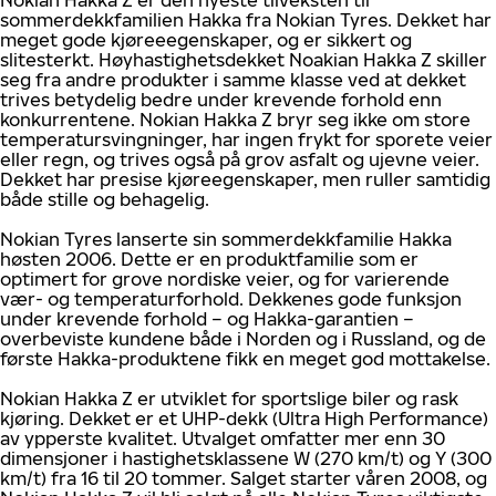
Nokian Hakka Z er den nyeste tilveksten til
sommerdekkfamilien Hakka fra Nokian Tyres. Dekket har
meget gode kjøreeegenskaper, og er sikkert og
slitesterkt. Høyhastighetsdekket Noakian Hakka Z skiller
seg fra andre produkter i samme klasse ved at dekket
trives betydelig bedre under krevende forhold enn
konkurrentene. Nokian Hakka Z bryr seg ikke om store
temperatursvingninger, har ingen frykt for sporete veier
eller regn, og trives også på grov asfalt og ujevne veier.
Dekket har presise kjøreegenskaper, men ruller samtidig
både stille og behagelig.
Nokian Tyres lanserte sin sommerdekkfamilie Hakka
høsten 2006. Dette er en produktfamilie som er
optimert for grove nordiske veier, og for varierende
vær- og temperaturforhold. Dekkenes gode funksjon
under krevende forhold – og Hakka-garantien –
overbeviste kundene både i Norden og i Russland, og de
første Hakka-produktene fikk en meget god mottakelse.
Nokian Hakka Z er utviklet for sportslige biler og rask
kjøring. Dekket er et UHP-dekk (Ultra High Performance)
av ypperste kvalitet. Utvalget omfatter mer enn 30
dimensjoner i hastighetsklassene W (270 km/t) og Y (300
km/t) fra 16 til 20 tommer. Salget starter våren 2008, og