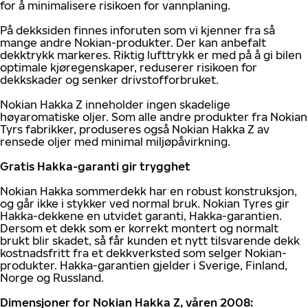
for å minimalisere risikoen for vannplaning.
På dekksiden finnes inforuten som vi kjenner fra så
mange andre Nokian-produkter. Der kan anbefalt
dekktrykk markeres. Riktig lufttrykk er med på å gi bilen
optimale kjøregenskaper, reduserer risikoen for
dekkskader og senker drivstofforbruket.
Nokian Hakka Z inneholder ingen skadelige
høyaromatiske oljer. Som alle andre produkter fra Nokian
Tyrs fabrikker, produseres også Nokian Hakka Z av
rensede oljer med minimal miljøpåvirkning.
Gratis Hakka-garanti gir trygghet
Nokian Hakka sommerdekk har en robust konstruksjon,
og går ikke i stykker ved normal bruk. Nokian Tyres gir
Hakka-dekkene en utvidet garanti, Hakka-garantien.
Dersom et dekk som er korrekt montert og normalt
brukt blir skadet, så får kunden et nytt tilsvarende dekk
kostnadsfritt fra et dekkverksted som selger Nokian-
produkter. Hakka-garantien gjelder i Sverige, Finland,
Norge og Russland.
Dimensjoner for Nokian Hakka Z, våren 2008: