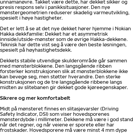
unnamanøvre. Takket være dette, har dekket sikker og
presis respons selv i panikksituasjoner. Den nye
mønstergeometrien reduserer skadelig varmeutvikling,
spesielt i høye hastigheter.
Det er lett å se at det nye dekket hører hjemme i Nokian
Hakka dekkfamilie: Dekket har et asymmetrisk
innside/utside-mønster som de øvrige Hakka-dekkene.
Teknisk har dette vist seg å være den beste løsningen,
spesielt på høyhastighetsdekk.
Dekkets stabile utvendige skulderområde går sammen
med mønsterblokkene. Den langsgående ribben
forsterker konstruksjonen slik at mønsterblokkene ikke
kan bevege seg, men støtter hverandre. Den sterke
konstruksjonen og de tre langsgående ribbene langs
midten av slitebanen gir dekket gode kjøreegenskaper.
Sikrere og mer komfortabelt
Midt på mønsteret finnes en slitasjevarsler (Driving
Safety Indicator, DSI) som viser hovedsporenes
mønsterdybde i millimeter. Dekkene må være i god stand
når det regner, og når veiene er sporete eller har
frostskader. Hovedsporene må være minst 4 mm dype