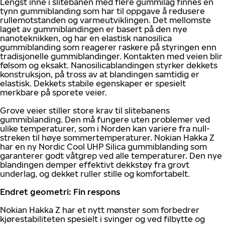
Lengst inne i slitebanen med flere gummilag finnes en
tynn gummiblanding som har til oppgave å redusere
rullemotstanden og varmeutviklingen. Det mellomste
laget av gummiblandingen er basert på den nye
nanoteknikken, og har en elastisk nanosilica
gummiblanding som reagerer raskere på styringen enn
tradisjonelle gummiblandinger. Kontakten med veien blir
følsom og eksakt. Nanosilicablandingen styrker dekkets
konstruksjon, på tross av at blandingen samtidig er
elastisk. Dekkets stabile egenskaper er spesielt
merkbare på sporete veier.
Grove veier stiller store krav til slitebanens
gummiblanding. Den må fungere uten problemer ved
ulike temperaturer, som i Norden kan variere fra null-
streken til høye sommertemperaturer. Nokian Hakka Z
har en ny Nordic Cool UHP Silica gummiblanding som
garanterer godt våtgrep ved alle temperaturer. Den nye
blandingen demper effektivt dekkstøy fra grovt
underlag, og dekket ruller stille og komfortabelt.
Endret geometri: Fin respons
Nokian Hakka Z har et nytt mønster som forbedrer
kjørestabiliteten spesielt i svinger og ved filbytte og