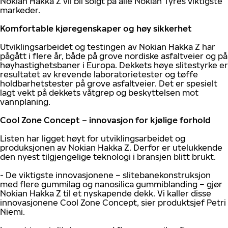
Nokian Hakka Z vil bli solgt på alle Nokian Tyres viktigste
markeder.
Komfortable kjøregenskaper og høy sikkerhet
Utviklingsarbeidet og testingen av Nokian Hakka Z har
pågått i flere år, både på grove nordiske asfaltveier og på
høyhastighetsbaner i Europa. Dekkets høye slitestyrke er
resultatet av krevende laboratorietester og tøffe
holdbarhetstester på grove asfaltveier. Det er spesielt
lagt vekt på dekkets våtgrep og beskyttelsen mot
vannplaning.
Cool Zone Concept – innovasjon for kjølige forhold
Listen har ligget høyt for utviklingsarbeidet og
produksjonen av Nokian Hakka Z. Derfor er utelukkende
den nyest tilgjengelige teknologi i bransjen blitt brukt.
- De viktigste innovasjonene – slitebanekonstruksjon
med flere gummilag og nanosilica gummiblanding – gjør
Nokian Hakka Z til et nyskapende dekk. Vi kaller disse
innovasjonene Cool Zone Concept, sier produktsjef Petri
Niemi.