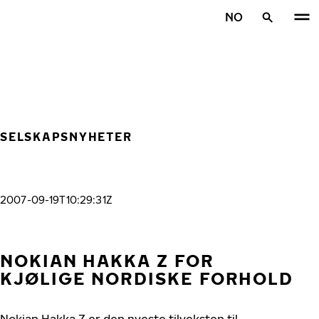
Gå videre til hovedsiden
NO
Hjem
SELSKAPSNYHETER
2007-09-19T10:29:31Z
NOKIAN HAKKA Z FOR
KJØLIGE NORDISKE FORHOLD