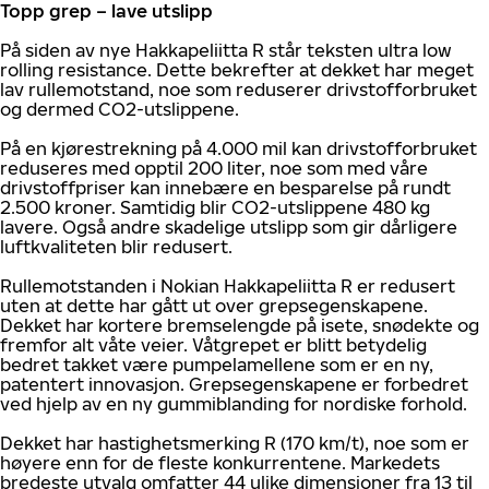
Topp grep – lave utslipp
På siden av nye Hakkapeliitta R står teksten ultra low
rolling resistance. Dette bekrefter at dekket har meget
lav rullemotstand, noe som reduserer drivstofforbruket
og dermed CO2-utslippene.
På en kjørestrekning på 4.000 mil kan drivstofforbruket
reduseres med opptil 200 liter, noe som med våre
drivstoffpriser kan innebære en besparelse på rundt
2.500 kroner. Samtidig blir CO2-utslippene 480 kg
lavere. Også andre skadelige utslipp som gir dårligere
luftkvaliteten blir redusert.
Rullemotstanden i Nokian Hakkapeliitta R er redusert
uten at dette har gått ut over grepsegenskapene.
Dekket har kortere bremselengde på isete, snødekte og
fremfor alt våte veier. Våtgrepet er blitt betydelig
bedret takket være pumpelamellene som er en ny,
patentert innovasjon. Grepsegenskapene er forbedret
ved hjelp av en ny gummiblanding for nordiske forhold.
Dekket har hastighetsmerking R (170 km/t), noe som er
høyere enn for de fleste konkurrentene. Markedets
bredeste utvalg omfatter 44 ulike dimensjoner fra 13 til