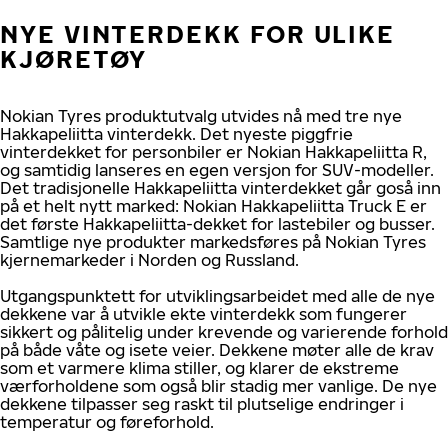
NYE VINTERDEKK FOR ULIKE
KJØRETØY
Nokian Tyres produktutvalg utvides nå med tre nye
Hakkapeliitta vinterdekk. Det nyeste piggfrie
vinterdekket for personbiler er Nokian Hakkapeliitta R,
og samtidig lanseres en egen versjon for SUV-modeller.
Det tradisjonelle Hakkapeliitta vinterdekket går goså inn
på et helt nytt marked: Nokian Hakkapeliitta Truck E er
det første Hakkapeliitta-dekket for lastebiler og busser.
Samtlige nye produkter markedsføres på Nokian Tyres
kjernemarkeder i Norden og Russland.
Utgangspunktett for utviklingsarbeidet med alle de nye
dekkene var å utvikle ekte vinterdekk som fungerer
sikkert og pålitelig under krevende og varierende forhold
på både våte og isete veier. Dekkene møter alle de krav
som et varmere klima stiller, og klarer de ekstreme
værforholdene som også blir stadig mer vanlige. De nye
dekkene tilpasser seg raskt til plutselige endringer i
temperatur og føreforhold.