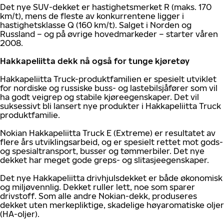
Det nye SUV-dekket er hastighetsmerket R (maks. 170
km/t), mens de fleste av konkurrentene ligger i
hastighetsklasse Q (160 km/t). Salget i Norden og
Russland – og på øvrige hovedmarkeder – starter våren
2008.
Hakkapeliitta dekk nå også for tunge kjøretøy
Hakkapeliitta Truck-produktfamilien er spesielt utviklet
for nordiske og russiske buss- og lastebilsjåfører som vil
ha godt veigrep og stabile kjøreegenskaper. Det vil
suksessivt bli lansert nye produkter i Hakkapeliitta Truck
produktfamilie.
Nokian Hakkapeliitta Truck E (Extreme) er resultatet av
flere års utviklingsarbeid, og er spesielt rettet mot gods-
og spesialtransport, busser og tømmerbiler. Det nye
dekket har meget gode greps- og slitasjeegenskaper.
Det nye Hakkapeliitta drivhjulsdekket er både økonomisk
og miljøvennlig. Dekket ruller lett, noe som sparer
drivstoff. Som alle andre Nokian-dekk, produseres
dekket uten merkepliktige, skadelige høyaromatiske oljer
(HA-oljer).