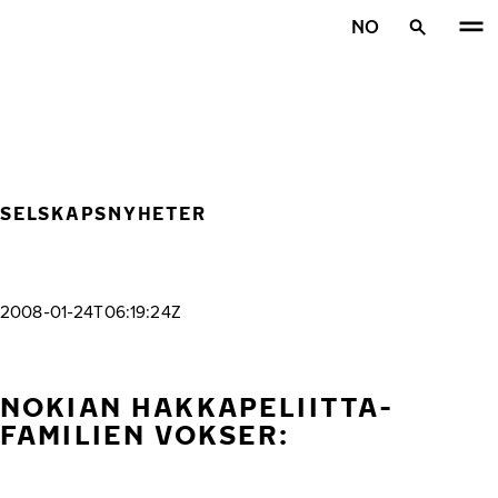
Gå videre til hovedsiden
NO
Hjem
SELSKAPSNYHETER
2008-01-24T06:19:24Z
NOKIAN HAKKAPELIITTA-
FAMILIEN VOKSER: