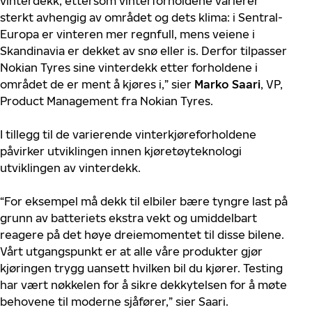
vinterdekk, ettersom vinterforholdene varierer
sterkt avhengig av området og dets klima: i Sentral-
Europa er vinteren mer regnfull, mens veiene i
Skandinavia er dekket av snø eller is. Derfor tilpasser
Nokian Tyres sine vinterdekk etter forholdene i
området de er ment å kjøres i,” sier
Marko Saari
, VP,
Product Management fra Nokian Tyres.
I tillegg til de varierende vinterkjøreforholdene
påvirker utviklingen innen kjøretøyteknologi
utviklingen av vinterdekk.
“For eksempel må dekk til elbiler bære tyngre last på
grunn av batteriets ekstra vekt og umiddelbart
reagere på det høye dreiemomentet til disse bilene.
Vårt utgangspunkt er at alle våre produkter gjør
kjøringen trygg uansett hvilken bil du kjører. Testing
har vært nøkkelen for å sikre dekkytelsen for å møte
behovene til moderne sjåfører,” sier Saari.