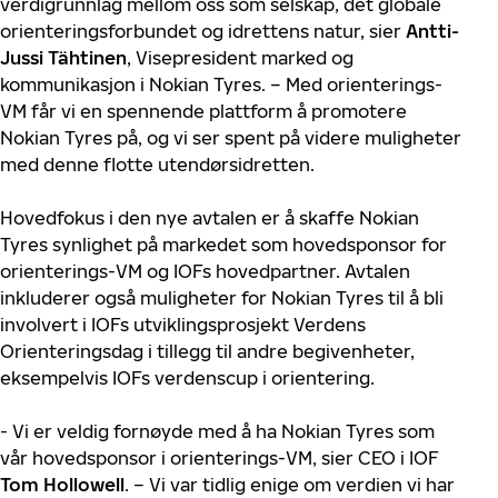
verdigrunnlag mellom oss som selskap, det globale
orienteringsforbundet og idrettens natur, sier
Antti-
Jussi
Tähtinen
, Visepresident marked og
kommunikasjon i Nokian Tyres. – Med orienterings-
VM får vi en spennende plattform å promotere
Nokian Tyres på, og vi ser spent på videre muligheter
med denne flotte utendørsidretten.
Hovedfokus i den nye avtalen er å skaffe Nokian
Tyres synlighet på markedet som hovedsponsor for
orienterings-VM og IOFs hovedpartner. Avtalen
inkluderer også muligheter for Nokian Tyres til å bli
involvert i IOFs utviklingsprosjekt Verdens
Orienteringsdag i tillegg til andre begivenheter,
eksempelvis IOFs verdenscup i orientering.
- Vi er veldig fornøyde med å ha Nokian Tyres som
vår hovedsponsor i orienterings-VM, sier CEO i IOF
Tom Hollowell
. – Vi var tidlig enige om verdien vi har