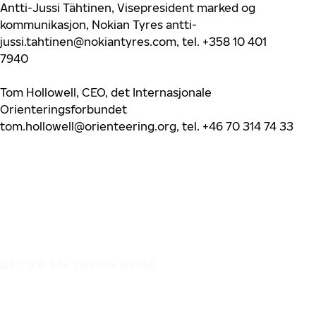
Antti-Jussi Tähtinen, Visepresident marked og
kommunikasjon, Nokian Tyres
antti-
jussi.tahtinen@nokiantyres.com
, tel. +358 10 401
7940
Tom Hollowell, CEO, det Internasjonale
Orienteringsforbundet
tom.hollowell@orienteering.org
, tel. +46 70 314 74 33
DET ER EN TRYGG REISE