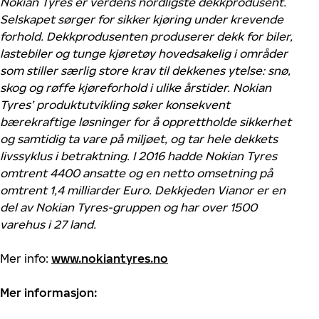
Nokian Tyres er verdens nordligste dekkprodusent.
Selskapet sørger for sikker kjøring under krevende
forhold. Dekkprodusenten produserer dekk for biler,
lastebiler og tunge kjøretøy hovedsakelig i områder
som stiller særlig store krav til dekkenes ytelse: snø,
skog og røffe kjøreforhold i ulike årstider. Nokian
Tyres’ produktutvikling søker konsekvent
bærekraftige løsninger for å opprettholde sikkerhet
og samtidig ta vare på miljøet, og tar hele dekkets
livssyklus i betraktning. I 2016 hadde Nokian Tyres
omtrent 4400 ansatte og en netto omsetning på
omtrent 1,4 milliarder Euro. Dekkjeden Vianor er en
del av Nokian Tyres-gruppen og har over 1500
varehus i 27 land.
Mer info:
www.nokiantyres.no
Mer informasjon: