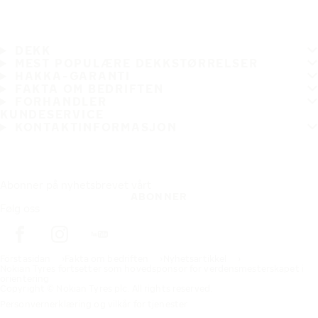
DEKK
MEST POPULÆRE DEKKSTØRRELSER
HAKKA-GARANTI
FAKTA OM BEDRIFTEN
FORHANDLER
KUNDESERVICE
KONTAKTINFORMASJON
Abonner på nyhetsbrevet vårt
ABONNER
Følg oss
Förstasidan
Fakta om bedriften
Nyhetsartikkel
Nokian Tyres fortsetter som hovedsponsor for verdensmesterskapet i
orientering
Copyright © Nokian Tyres plc. All rights reserved.
Personvernerklæring og vilkår for tjenester