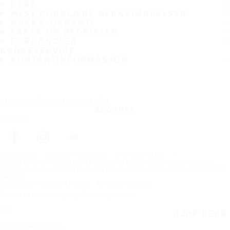
DEKK
MEST POPULÆRE DEKKSTØRRELSER
HAKKA-GARANTI
FAKTA OM BEDRIFTEN
FORHANDLER
KUNDESERVICE
KONTAKTINFORMASJON
Abonner på nyhetsbrevet vårt
ABONNER
Følg oss
Förstasidan
Fakta om bedriften
Nyhetsartikkel
Nokian Tyres inkludert i den prestisjefulle Dow Jones Sustainability-
indeksen igjen – er blant de mest bærekraftige børsnoterte selskapene i
verden
Copyright © Nokian Tyres plc. All rights reserved.
Personvernerklæring og vilkår for tjenester
Kart
KJØP DEKK
Administrer cookies