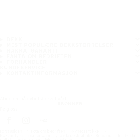
DEKK
MEST POPULÆRE DEKKSTØRRELSER
HAKKA-GARANTI
FAKTA OM BEDRIFTEN
FORHANDLER
KUNDESERVICE
KONTAKTINFORMASJON
Abonner på nyhetsbrevet vårt
ABONNER
Følg oss
Förstasidan
Fakta om bedriften
Nyhetsartikkel
Nokian Tyres lanserer banebrytende dekkfabrikk i Romania – den første
nullutslippsfabrikken i dekkindustrien