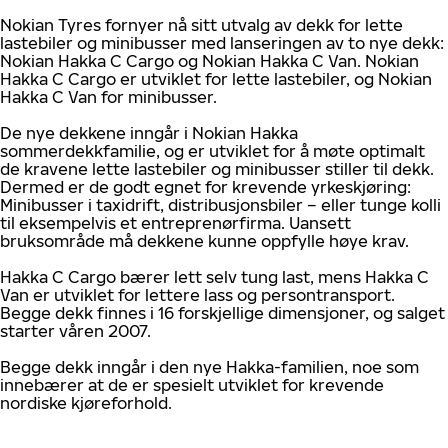
Nokian Tyres fornyer nå sitt utvalg av dekk for lette
lastebiler og minibusser med lanseringen av to nye dekk:
Nokian Hakka C Cargo og Nokian Hakka C Van. Nokian
Hakka C Cargo er utviklet for lette lastebiler, og Nokian
Hakka C Van for minibusser.
De nye dekkene inngår i Nokian Hakka
sommerdekkfamilie, og er utviklet for å møte optimalt
de kravene lette lastebiler og minibusser stiller til dekk.
Dermed er de godt egnet for krevende yrkeskjøring:
Minibusser i taxidrift, distribusjonsbiler – eller tunge kolli
til eksempelvis et entreprenørfirma. Uansett
bruksområde må dekkene kunne oppfylle høye krav.
Hakka C Cargo bærer lett selv tung last, mens Hakka C
Van er utviklet for lettere lass og persontransport.
Begge dekk finnes i 16 forskjellige dimensjoner, og salget
starter våren 2007.
Begge dekk inngår i den nye Hakka-familien, noe som
innebærer at de er spesielt utviklet for krevende
nordiske kjøreforhold.