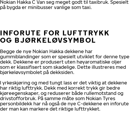
Nokian Hakka C Van seg meget godt til taxibruk. Spesielt
på bygda er minibusser vanlige som taxi.
INFORUTE FOR LUFTTRYKK
OG BJØRKELØVSYMBOL
Begge de nye Nokian Hakka dekkene har
gummiblandinger som er spesielt utviklet for denne type
dekk. Dekkene er produsert uten høyaromatiske oljer
som er klassifisert som skadelige. Dette illustreres med
bjørkeløvsymbolet på dekksiden.
I yrkeskjøring og med tungt lass er det viktig at dekkene
har riktig lufttrykk. Dekk med korrekt trykk gir bedre
kjøreegenskaper, og reduserer både rullemotstand og
drivstofforbruk. På samme måte som Nokian Tyres
personbildekk har nå også de nye C-dekkene en inforute
der man kan markere det riktige lufttrykket.