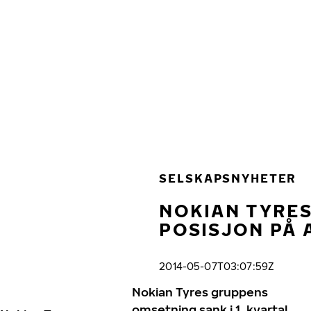
Gå videre til hovedsiden
Hjem
SELSKAPSNYHETER
NOKIAN TYRES
POSISJON PÅ 
2014-05-07T03:07:59Z
Nokian Tyres gruppens
omsetning sank i 1. kvartal