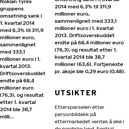
Nokian Tyres
2014 med 6,3% til 311,9
gruppens
millioner euro,
omsetning sank i
sammenlignet med 333,1
1. kvartal 2014
millioner euro i 1. kvartal
med 6,3% til 311,9
2013. Driftsoverskuddet
millioner euro,
endte på 68,4 millioner euro
sammenlignet
(76,3), og resultat etter 1.
med 333,1
kvartal 2014 ble 38,7
millioner euro i 1.
millioner (63,6). Fortjeneste
kvartal 2013.
pr. aksje ble 0,29 euro (0,48).
Driftsoverskuddet
endte på 68,4
millioner euro
UTSIKTER
(76,3), og resultat
etter 1. kvartal
Etterspørselen etter
2014 ble 38,7
personbildekk på
milli...
ettermarkedet ventes å øke i
de nordiske land, Sentral