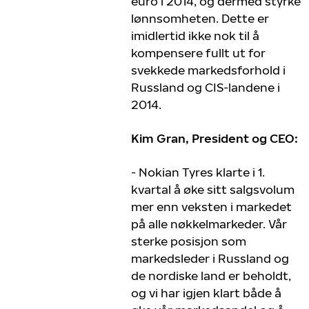
euro i 2014, og dermed styrke
lønnsomheten. Dette er
imidlertid ikke nok til å
kompensere fullt ut for
svekkede markedsforhold i
Russland og CIS-landene i
2014.
Kim Gran, President og CEO:
- Nokian Tyres klarte i 1.
kvartal å øke sitt salgsvolum
mer enn veksten i markedet
på alle nøkkelmarkeder. Vår
sterke posisjon som
markedsleder i Russland og
de nordiske land er beholdt,
og vi har igjen klart både å