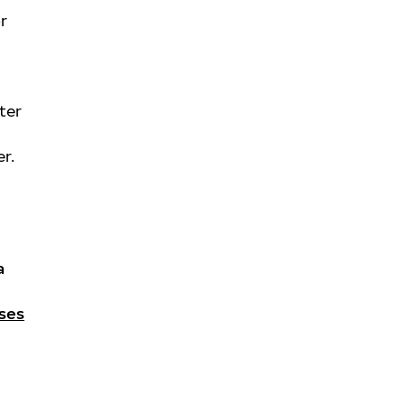
r
ter
r.
a
ses