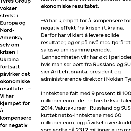
Tyres Group
økonomiske resultatet.
vokser
sterkt i
–Vi har kjempet for å kompensere fo
Europa og
negativ effekt fra krisen i Ukraina.
Nord-
Derfor har vi klart å levere solide
Amerika,
resultater, og er på nivå med fjoråret
selv om
salgsvolum i samme periode.
krisen i
Lønnsomheten vår har økt i periode
Ukraina
hvis man ser bort fra Russland og SU
fortsatt
sier
Ari Lehtoranta
, president og
påvirker det
administrerende direktør i Nokian Ty
økonomiske
resultatet. –
Inntektene falt med 9 prosent til 10
Vi har
millioner euro i de tre første kvartale
kjempet for
2014. Valutakurser i Russland og SUS
å
kuttet netto-inntektene med 60
kompensere
millioner euro, og påvirket overskud
for negativ
som endte på 231,2 millioner euro m