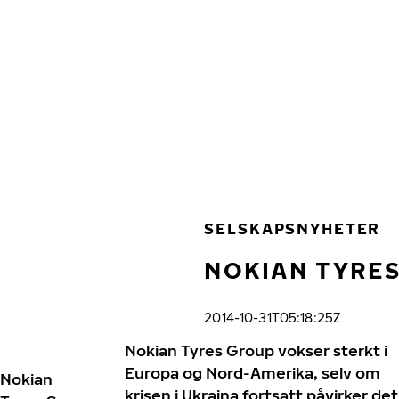
Gå videre til hovedsiden
Hjem
SELSKAPSNYHETER
NOKIAN TYRES
2014-10-31T05:18:25Z
Nokian Tyres Group vokser sterkt i
Europa og Nord-Amerika, selv om
Nokian
krisen i Ukraina fortsatt påvirker det