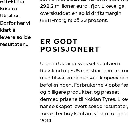
effekt fra
292,2 millioner euro i fjor. Likevel ga
krisen i
overskuddet en solid driftsmargin
Ukraina.
(EBIT-margin) på 23 prosent.
Derfor har vi
klart å
levere solide
ER GODT
resultater...
POSISJONERT
Uroen i Ukraina svekket valutaen i
Russland og SUS merkbart mot euro
med tilsvarende nedsatt kjøpeevne 
befolkningen. Forbrukerne kjøpte fæ
og billigere produkter, og presset
dermed prisene til Nokian Tyres. Like
har selskapet levert solide resultater
forventer høy kontantstrøm for hele
2014.