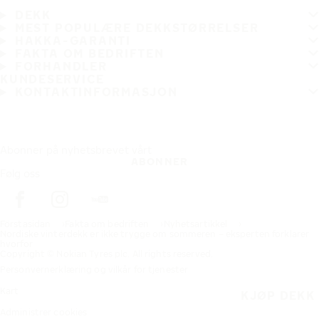
DEKK
MEST POPULÆRE DEKKSTØRRELSER
HAKKA-GARANTI
FAKTA OM BEDRIFTEN
FORHANDLER
KUNDESERVICE
KONTAKTINFORMASJON
Abonner på nyhetsbrevet vårt
ABONNER
Følg oss
Förstasidan
Fakta om bedriften
Nyhetsartikkel
Nordiske vinterdekk er ikke trygge om sommeren – eksperten forklarer
hvorfor
Copyright © Nokian Tyres plc. All rights reserved.
Personvernerklæring og vilkår for tjenester
Kart
KJØP DEKK
Administrer cookies