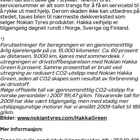
servicenummer er alt som trengs for å få en servicebil til
å rykke ut med hjelp. Derom skaden ikke kan utbedres på
stedet, taues bilen til nærmeste dekkverksted som
selger Nokian Tyres produkter. Hakka veihjelp er
tilgjengelig døgnet rundt i Norge, Sverige og Finland.
*)
Forutsetninger for beregningen er en gjennomsnittlig
årlig kjørelengde på ca. 15.000 kilometer. Ca. 60 prosent
av distansen, 9.000 km, kjøres med sommerdekk. I
utregningen er drivstoffbesparelsen med Nokian Hakka
Green 6 prosent. Samme prosenttall er brukt ved
utregning av redusert CO2-utslipp med Nokian Hakka
Green, siden all CO2 skapes som resultat av forbrenning
av drivstoff.
Ifølge offisielle tall var gjennomsnittlig CO2-utslipp fra
norske personbiler i 2007 191,47 g/km. Tilsvarende tall for
2009 har ikke vært tilgjengelig, men med stadig mer
utslippsgunstige motorer har vi anslått 2009-tallet til 189
g/km.
Bilder
:
www.nokiantyres.com/HakkaGreen
Mer informasjon: