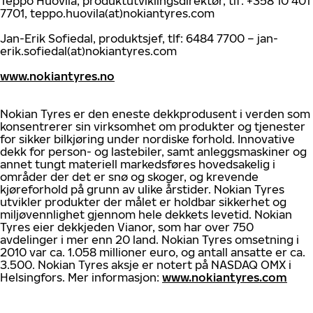
Teppo Huovila, produktutviklingsdirektør, tlf: +358 10 401
7701, teppo.huovila(at)nokiantyres.com
Jan-Erik Sofiedal, produktsjef, tlf: 6484 7700 – jan-
erik.sofiedal(at)nokiantyres.com
www.nokiantyres.no
Nokian Tyres er den eneste dekkprodusent i verden som
konsentrerer sin virksomhet om produkter og tjenester
for sikker bilkjøring under nordiske forhold. Innovative
dekk for person- og lastebiler, samt anleggsmaskiner og
annet tungt materiell markedsføres hovedsakelig i
områder der det er snø og skoger, og krevende
kjøreforhold på grunn av ulike årstider. Nokian Tyres
utvikler produkter der målet er holdbar sikkerhet og
miljøvennlighet gjennom hele dekkets levetid. Nokian
Tyres eier dekkjeden Vianor, som har over 750
avdelinger i mer enn 20 land. Nokian Tyres omsetning i
2010 var ca. 1.058 millioner euro, og antall ansatte er ca.
3.500. Nokian Tyres aksje er notert på NASDAQ OMX i
Helsingfors. Mer informasjon:
www.nokiantyres.com