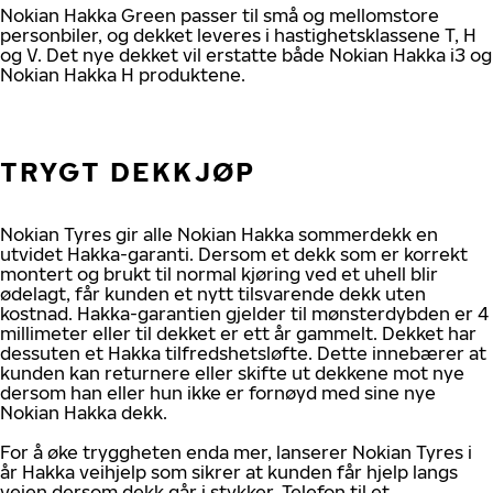
Nokian Hakka Green passer til små og mellomstore
personbiler, og dekket leveres i hastighetsklassene T, H
og V. Det nye dekket vil erstatte både Nokian Hakka i3 og
Nokian Hakka H produktene.
TRYGT DEKKJØP
Nokian Tyres gir alle Nokian Hakka sommerdekk en
utvidet Hakka-garanti. Dersom et dekk som er korrekt
montert og brukt til normal kjøring ved et uhell blir
ødelagt, får kunden et nytt tilsvarende dekk uten
kostnad. Hakka-garantien gjelder til mønsterdybden er 4
millimeter eller til dekket er ett år gammelt. Dekket har
dessuten et Hakka tilfredshetsløfte. Dette innebærer at
kunden kan returnere eller skifte ut dekkene mot nye
dersom han eller hun ikke er fornøyd med sine nye
Nokian Hakka dekk.
For å øke tryggheten enda mer, lanserer Nokian Tyres i
år Hakka veihjelp som sikrer at kunden får hjelp langs
veien dersom dekk går i stykker. Telefon til et