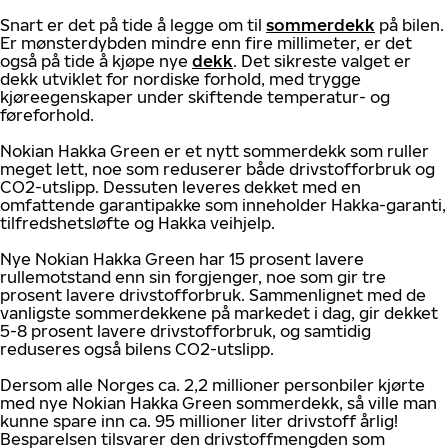
Snart er det på tide å legge om til
sommerdekk
på bilen.
Er mønsterdybden mindre enn fire millimeter, er det
også på tide å kjøpe nye
dekk
. Det sikreste valget er
dekk utviklet for nordiske forhold, med trygge
kjøreegenskaper under skiftende temperatur- og
føreforhold.
Nokian Hakka Green er et nytt sommerdekk som ruller
meget lett, noe som reduserer både drivstofforbruk og
CO2-utslipp. Dessuten leveres dekket med en
omfattende garantipakke som inneholder Hakka-garanti,
tilfredshetsløfte og Hakka veihjelp.
Nye Nokian Hakka Green har 15 prosent lavere
rullemotstand enn sin forgjenger, noe som gir tre
prosent lavere drivstofforbruk. Sammenlignet med de
vanligste sommerdekkene på markedet i dag, gir dekket
5-8 prosent lavere drivstofforbruk, og samtidig
reduseres også bilens CO2-utslipp.
Dersom alle Norges ca. 2,2 millioner personbiler kjørte
med nye Nokian Hakka Green sommerdekk, så ville man
kunne spare inn ca. 95 millioner liter drivstoff årlig!
Besparelsen tilsvarer den drivstoffmengden som