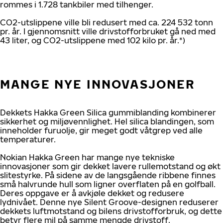
rommes i 1.728 tankbiler med tilhenger.
CO2-utslippene ville bli redusert med ca. 224 532 tonn
pr. år. I gjennomsnitt ville drivstofforbruket gå ned med
43 liter, og CO2-utslippene med 102 kilo pr. år.*)
MANGE NYE INNOVASJONER
Dekkets Hakka Green Silica gummiblanding kombinerer
sikkerhet og miljøvennlighet. Hel silica blandingen, som
inneholder furuolje, gir meget godt våtgrep ved alle
temperaturer.
Nokian Hakka Green har mange nye tekniske
innovasjoner som gir dekket lavere rullemotstand og økt
slitestyrke. På sidene av de langsgående ribbene finnes
små halvrunde hull som ligner overflaten på en golfball.
Deres oppgave er å avkjøle dekket og redusere
lydnivået. Denne nye Silent Groove-designen reduserer
dekkets luftmotstand og bilens drivstofforbruk, og dette
betyr flere mil på samme mengde drivstoff.