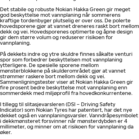
Det stabile og robuste Nokian Hakka Green gir meget
god beskyttelse mot vannplaning når sommerens
kraftige tordenbyger plutselig er over oss. De polerte
hovedsporene gjør at vannet dreneres raskt bort mellom
dekk og vei. Hovedsporenes optimerte og åpne design
gir dem større volum og reduserer risikoen for
vannplaning.
På dekkets indre og ytre skuldre finnes såkalte venturi
spor som forbedrer beskyttelsen mot vannplaning
ytterligere. De spesielle sporene mellom
mønsterblokkene på skulderområdet gjør at vannet
strømmer raskere bort mellom dekk og vei.
Sammenligningstester viser at Nokian Hakka Green gir
fire prosent bedre beskyttelse mot vannplaning enn
sommerdekk med miljøprofil fra hovedkonkurrentene.
I tillegg til slitasjevarsleren (DSI – Driving Safety
Indicator) som Nokian Tyres har patentert, har det nye
dekket også en vannplaningsvarsler. Vanndråpesymbolet
i dekkmønsteret forsvinner når mønsterdybden er 4
millimeter, og minner om at risikoen for vannplaning da
øker.