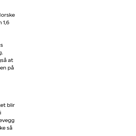
Norske
 1,6
ts
g.
gså at
sen på
t blir
i
devegg
ke så