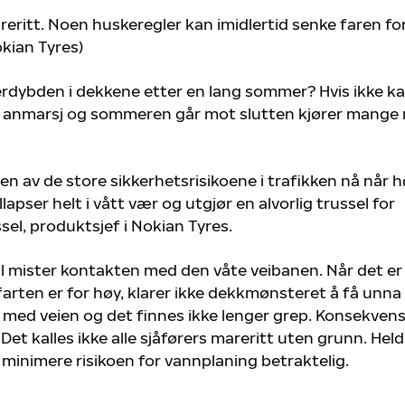
eritt. Noen huskeregler kan imidlertid senke faren fo
kian Tyres)
erdybden i dekkene etter en lang sommer? Hvis ikke k
 i anmarsj og sommeren går mot slutten kjører mange
n av de store sikkerhetsrisikoene i trafikken nå når 
apser helt i vått vær og utgjør en alvorlig trussel for
ssel, produktsjef i Nokian Tyres.
ul mister kontakten med den våte veibanen. Når det e
arten er for høy, klarer ikke dekkmønsteret å få unna
 med veien og det finnes ikke lenger grep. Konsekven
Det kalles ikke alle sjåførers mareritt uten grunn. Held
å minimere risikoen for vannplaning betraktelig.