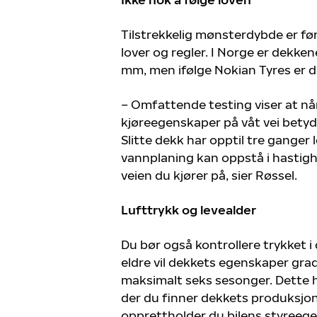
Tilstrekkelig mønsterdybde er før
lover og regler. I Norge er dekk
mm, men ifølge Nokian Tyres er det
– Omfattende testing viser at nå
kjøreegenskaper på våt vei betyde
Slitte dekk har opptil tre ganger
vannplaning kan oppstå i hastig
veien du kjører på, sier Røssel.
Lufttrykk og levealder
Du bør også kontrollere trykket i
eldre vil dekkets egenskaper grad
maksimalt seks sesonger. Dette h
der du finner dekkets produksjons
opprettholder du bilens styreeg