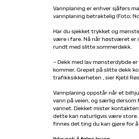
Vannplaning er enhver sjåførs mar
vannplaning betraktelig (Foto: No
Har du sjekket trykket og mønst
være i fare. Nå når høstværet er
rundt med slitte sommerdekk.
– Dekk med lav mønsterdybde er e
kommer. Grepet på slitte dekk koll
trafikksikkerheten , sier Kjetil Rø
Vannplaning oppstår når et bilhj
vann på veien, og særlig dersom f
vannet. Dekket mister kontakten
dette kan naturligvis være store. 
finnes det ting du kan gjøre for 
Ikke nok å følge loven