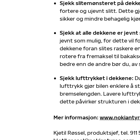
Sjekk slitemønsteret på dekk
fortere og ujevnt slitt. Dette 
sikker og mindre behagelig kjør
Sjekk at alle dekkene er jevnt s
jevnt som mulig, for dette vil 
dekkene foran slites raskere e
rotere fra fremaksel til bakak
bedre enn de andre bør du, av
Sjekk lufttrykket i dekkene:
Du
lufttrykk gjør bilen enklere å 
bremselengden. Lavere lufttry
dette påvirker strukturen i dek
Mer informasjon:
www.nokiantyr
Kjetil Røssel, produktsjef, tel. 91