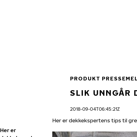
Gå videre til hovedsiden
Hjem
PRODUKT PRESSEME
SLIK UNNGÅR 
2018-09-04T06:45:21Z
Her er dekkekspertens tips til gr
Her er