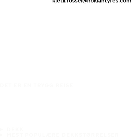
kjetil.rossel@nokiantyres.com
DET ER EN TRYGG REISE
DEKK
MEST POPULÆRE DEKKSTØRRELSER