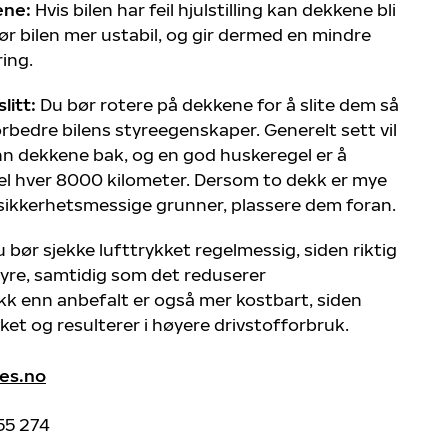
ene:
Hvis bilen har feil hjulstilling kan dekkene bli
gjør bilen mer ustabil, og gir dermed en mindre
ing.
litt:
Du bør rotere på dekkene for å slite dem så
forbedre bilens styreegenskaper. Generelt sett vil
nn dekkene bak, og en god huskeregel er å
sel hver 8000 kilometer. Dersom to dekk er mye
 sikkerhetsmessige grunner, plassere dem foran.
 bør sjekke lufttrykket regelmessig, siden riktig
styre, samtidig som det reduserer
kk enn anbefalt er også mer kostbart, siden
ket og resulterer i høyere drivstofforbruk.
es.no
1 55 274