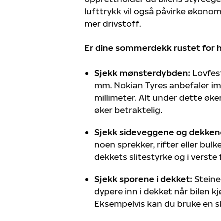
lufttrykk vil også påvirke økonom
mer drivstoff.
Er dine sommerdekk rustet for hø
Sjekk mønsterdybden:
Lovfes
mm. Nokian Tyres anbefaler i
millimeter. Alt under dette øk
øker betraktelig.
Sjekk sideveggene og dekken
noen sprekker, rifter eller bul
dekkets slitestyrke og i verste f
Sjekk sporene i dekket:
Steiner
dypere inn i dekket når bilen 
Eksempelvis kan du bruke en sk