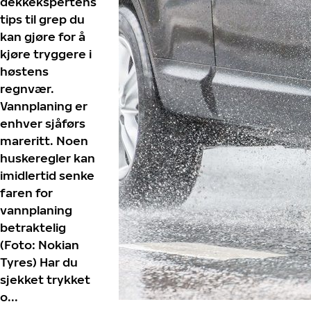
dekkekspertens
tips til grep du
kan gjøre for å
kjøre tryggere i
høstens
regnvær.
Vannplaning er
enhver sjåførs
mareritt. Noen
huskeregler kan
imidlertid senke
faren for
vannplaning
betraktelig
(Foto: Nokian
Tyres) Har du
sjekket trykket
o...