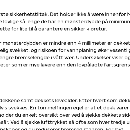
ste sikkerhetstiltak. Det holder ikke å være innenfor 
ene lovlige så lenge de har en mønsterdybde på minimum
te for lite til å garantere en sikker kjøretur.
r mønsterdybden er mindre enn 4 millimeter er dekke
lig svekket, og risikoen for vannplaning øker vesentli
 lengre bremselengde i vått vær. Undersøkelser viser o
heter som er mye lavere enn den lovpålagte fartsgren
 dekkene samt dekkets levealder. Etter hvert som dekke
vis svekkes. En tommelfingerregel er at et dekk varer 
older du enkelt oversikt over ved å sjekke dekkets si
år. Ved å sjekke lufttrykket så ofte som hver tredje u
enskaper og du reduserer bremsedistansen. For lavt