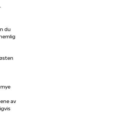
r
an du
 nemlig
høsten
r mye
sene av
igvis