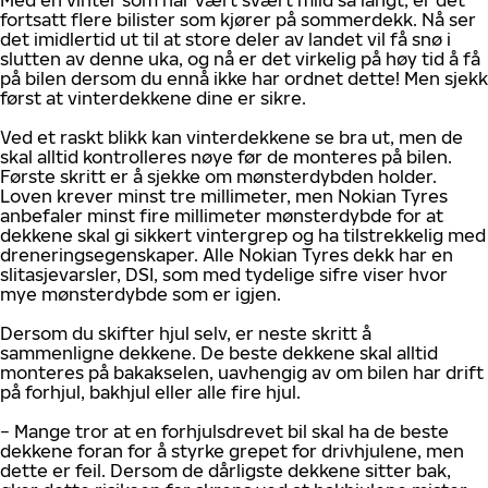
Med en vinter som har vært svært mild så langt, er det
fortsatt flere bilister som kjører på sommerdekk. Nå ser
det imidlertid ut til at store deler av landet vil få snø i
slutten av denne uka, og nå er det virkelig på høy tid å få
på bilen dersom du ennå ikke har ordnet dette! Men sjekk
først at vinterdekkene dine er sikre.
Ved et raskt blikk kan vinterdekkene se bra ut, men de
skal alltid kontrolleres nøye før de monteres på bilen.
Første skritt er å sjekke om mønsterdybden holder.
Loven krever minst tre millimeter, men Nokian Tyres
anbefaler minst fire millimeter mønsterdybde for at
dekkene skal gi sikkert vintergrep og ha tilstrekkelig med
dreneringsegenskaper. Alle Nokian Tyres dekk har en
slitasjevarsler, DSI, som med tydelige sifre viser hvor
mye mønsterdybde som er igjen.
Dersom du skifter hjul selv, er neste skritt å
sammenligne dekkene. De beste dekkene skal alltid
monteres på bakakselen, uavhengig av om bilen har drift
på forhjul, bakhjul eller alle fire hjul.
− Mange tror at en forhjulsdrevet bil skal ha de beste
dekkene foran for å styrke grepet for drivhjulene, men
dette er feil. Dersom de dårligste dekkene sitter bak,