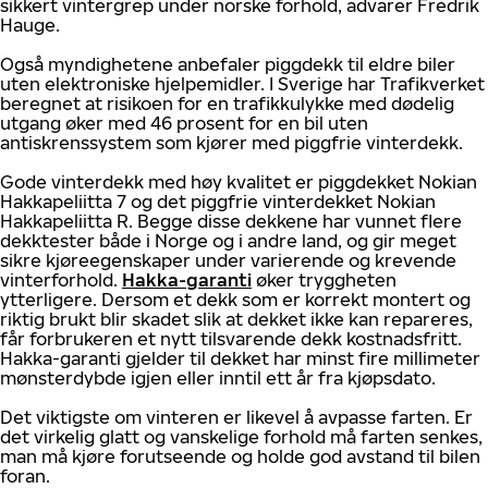
sikkert vintergrep under norske forhold, advarer Fredrik
Hauge.
Også myndighetene anbefaler piggdekk til eldre biler
uten elektroniske hjelpemidler. I Sverige har Trafikverket
beregnet at risikoen for en trafikkulykke med dødelig
utgang øker med 46 prosent for en bil uten
antiskrenssystem som kjører med piggfrie vinterdekk.
Gode vinterdekk med høy kvalitet er piggdekket Nokian
Hakkapeliitta 7 og det piggfrie vinterdekket Nokian
Hakkapeliitta R. Begge disse dekkene har vunnet flere
dekktester både i Norge og i andre land, og gir meget
sikre kjøreegenskaper under varierende og krevende
vinterforhold.
Hakka-garanti
øker tryggheten
ytterligere. Dersom et dekk som er korrekt montert og
riktig brukt blir skadet slik at dekket ikke kan repareres,
får forbrukeren et nytt tilsvarende dekk kostnadsfritt.
Hakka-garanti gjelder til dekket har minst fire millimeter
mønsterdybde igjen eller inntil ett år fra kjøpsdato.
Det viktigste om vinteren er likevel å avpasse farten. Er
det virkelig glatt og vanskelige forhold må farten senkes,
man må kjøre forutseende og holde god avstand til bilen
foran.