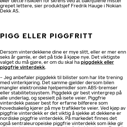
øker dette risikoen for skrens ved at bakhjulene mister
grepet lettere, sier produktsjef Fredrik Hauge i Nokian
Dekk AS.
PIGG ELLER PIGGFRITT
Dersom vinterdekkene dine er mye slitt, eller er mer enn
seks år gamle, er det på tide å kjøpe nye. Det viktigste
valget du må gjøre, er om du skal ha
piggdekk eller
piggfrie vinterdekk
.
− Jeg anbefaler piggdekk til bilister som har lite trening
med vinterkjøring. Det samme gjelder dersom bilen
mangler elektroniske hjelpemidler som ABS-bremser
eller stabilitetssystem. Piggdekk gir best vintergrep på
alle underlag, og spesielt på isete veier. Piggfrie
vinterdekk passer best for erfarne bilførere som
hovedsakelig kjører på mye trafikkerte veier. Ved kjøp av
piggfrie vinterdekk er det viktig å sjekke at dekkene er
nordiske piggfrie vinterdekk. På markedet finnes det
også sentraleuropeiske piggfrie vinterdekk som ikke gir