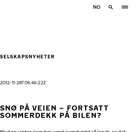
Gå videre til hovedsiden
NO
Hjem
SELSKAPSNYHETER
2012-11-28T06:46:22Z
SNØ PÅ VEIEN – FORTSATT
SOMMERDEKK PÅ BILEN?