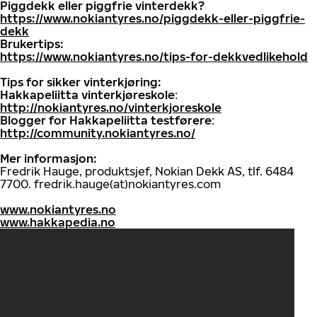
Piggdekk eller piggfrie vinterdekk?
https://www.nokiantyres.no/piggdekk-eller-piggfrie-
dekk
Brukertips:
https://www.nokiantyres.no/tips-for-dekkvedlikehold
Tips for sikker vinterkjøring:
Hakkapeliitta vinterkjøreskole
:
http://nokiantyres.no/vinterkjoreskole
Blogger for Hakkapeliitta testførere
:
http://community.nokiantyres.no/
Mer informasjon:
Fredrik Hauge, produktsjef, Nokian Dekk AS, tlf. 6484
7700. fredrik.hauge(at)nokiantyres.com
www.nokiantyres.no
www.hakkapedia.no