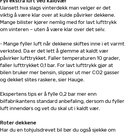
Fyll ekstra luft ved kaldvær
Uansett hva slags vinterdekk man velger er det
viktig å være klar over at kulde påvirker dekkene.
Mange bilister kjører nemlig med for lavt lufttrykk
om vinteren – uten å være klar over det selv.
- Mange fyller luft når dekkene skiftes inne i et varmt
verksted. Da er det lett å glemme at kaldt vær
påvirker lufttrykket. Faller temperaturen 10 grader,
faller lufttrykket 0,1 bar. For lavt lufttrykk gjør at
bilen bruker mer bensin, slipper ut mer CO2 gasser
og dekket slites raskere, sier Hauge.
Ekspertens tips er å fylle 0,2 bar mer enn
bilfabrikantens standard anbefaling, dersom du fyller
luft innendørs og vet du skal ut i kaldt vær.
Roter dekkene
Har du en tohjulsdrevet bil bør du også sjekke om