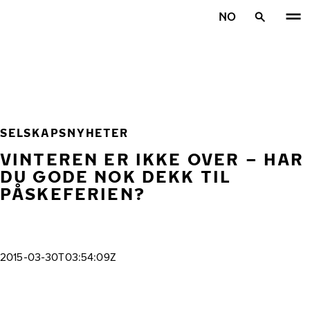
Gå videre til hovedsiden
NO
Hjem
SELSKAPSNYHETER
VINTEREN ER IKKE OVER – HAR
DU GODE NOK DEKK TIL
PÅSKEFERIEN?
2015-03-30T03:54:09Z