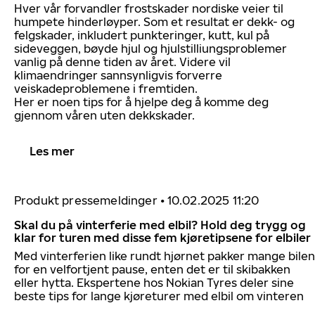
Hver vår forvandler frostskader nordiske veier til
humpete hinderløyper. Som et resultat er dekk- og
felgskader, inkludert punkteringer, kutt, kul på
sideveggen, bøyde hjul og hjulstilliungsproblemer
vanlig på denne tiden av året. Videre vil
klimaendringer sannsynligvis forverre
veiskadeproblemene i fremtiden.
Her er noen tips for å hjelpe deg å komme deg
gjennom våren uten dekkskader.
Les mer
Produkt pressemeldinger
•
10.02.2025 11:20
Skal du på vinterferie med elbil? Hold deg trygg og
klar for turen med disse fem kjøretipsene for elbiler
Med vinterferien like rundt hjørnet pakker mange bilen
for en velfortjent pause, enten det er til skibakken
eller hytta. Ekspertene hos Nokian Tyres deler sine
beste tips for lange kjøreturer med elbil om vinteren