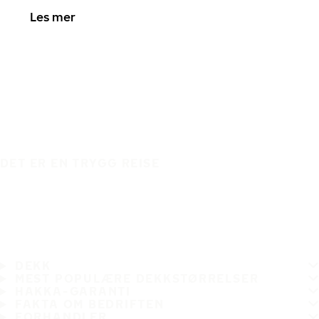
Les mer
DET ER EN TRYGG REISE
DEKK
MEST POPULÆRE DEKKSTØRRELSER
HAKKA-GARANTI
FAKTA OM BEDRIFTEN
FORHANDLER