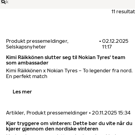
Søk
11 resultat
Produkt pressemeldinger,
•
02.12.2025
Selskapsnyheter
11:17
Kimi Räikkönen slutter seg til Nokian Tyres' team
som ambassadør
Kimi
Räikkönen
x
Nokian
Tyres
– To legender fra nord.
En perfekt match
Les mer
Artikler, Produkt pressemeldinger
•
20.11.2025 15:34
Kjør tryggere om vinteren: Dette bør du vite når du
kjører gjennom den nordiske vinteren