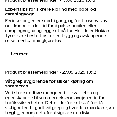
Produkt pressemeldinger
•
17.06.2025 13:18
Experttips for sikrere kjøring med bobil og
campingvogn
Feriesesongen er snart i gang, og for titusenvis av
nordmenn er det tid for å pakke bobilen eller
campingvogna og legge ut på tur. Her deler Nokian
Tyres sine beste tips for en trygg og avslappende
reise med campingkjøretøy.
Les mer
Produkt pressemeldinger
•
27.05.2025 13:12
Våtgrep avgjørende for sikker kjøring om
sommeren
Ved store nedbørsmengder, blir kvaliteten og
egenskapene til sommerdekkene avgjørende for
trafikksikkerheten. Det er derfor kritisk å forstå
viktigheten til godt våtgrep og hvordan man kan kjøre
trygt gjennom det uforutsigbare nordiske