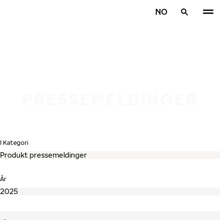
Gå videre til hovedsiden
NO
Hjem
PRESSEMELDINGER
I Kategori
År