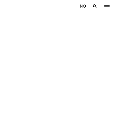
Gå videre til hovedsiden
NO
Hjem