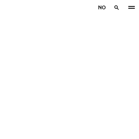
Gå videre til hovedsiden
NO
Hjem