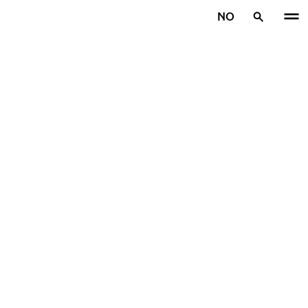
Gå videre til hovedsiden
NO
Hjem