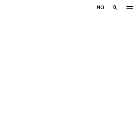
Gå videre til hovedsiden
NO
Hjem