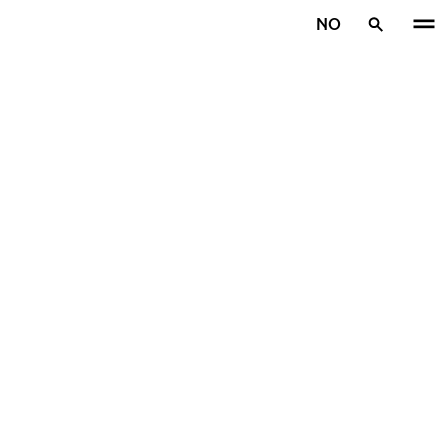
Gå videre til hovedsiden
NO
Hjem