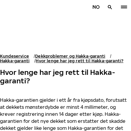
Gå videre til hovedsiden
NO
Hjem
Kundeservice
Dekkproblemer og Hakka-garanti
Hakka-garanti
Hvor lenge har jeg rett til Hakka-garanti?
Hvor lenge har jeg rett til Hakka-
garanti?
Hakka-garantien gjelder i ett år fra kjøpsdato, forutsatt
at dekkets mønsterdybde er minst 4 millimeter, og
krever registrering innen 14 dager etter kjøp. Hakka-
garantien for det nye dekket som erstatter det skadde
dekket gjelder like lenge som Hakka-garantien for det