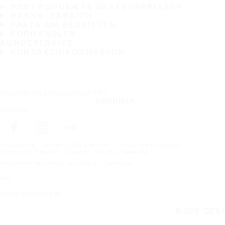
MEST POPULÆRE DEKKSTØRRELSER
HAKKA-GARANTI
FAKTA OM BEDRIFTEN
FORHANDLER
KUNDESERVICE
KONTAKTINFORMASJON
Abonner på nyhetsbrevet vårt
ABONNER
Følg oss
Förstasidan
Dekk til ditt kjøretøy
Etter dekkstørrelse
Copyright © Nokian Tyres plc. All rights reserved.
Personvernerklæring og vilkår for tjenester
Kart
Administrer cookies
KJØP DEK