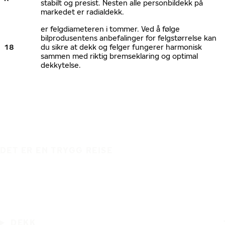
stabilt og presist. Nesten alle personbildekk på
markedet er radialdekk.
er felgdiameteren i tommer. Ved å følge
bilprodusentens anbefalinger for felgstørrelse kan
18
du sikre at dekk og felger fungerer harmonisk
sammen med riktig bremseklaring og optimal
dekkytelse.
DET ER EN TRYGG REISE
DEKK