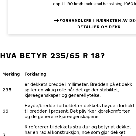
opp til 190 km/h
maksimal belastning 1060 
FORHANDLERE I NÆRHETEN AV DE
DETALJER OM DEKK
HVA BETYR 235/65 R 18?
Merking
Forklaring
er dekkets bredde i millimeter. Bredden på et dekk
235
spiller en viktig rolle når det gjelder stabilitet,
kjøreegenskaper og generell ytelse.
Høyde/bredde-forholdet er dekkets høyde i forhold
65
til bredden i prosent. Det påvirker kjørekomforten
og de generelle kjøreegenskapene
R refererer til dekkets struktur og betyr at dekket
har en radial konstruksjon, noe som gjør dekket
R