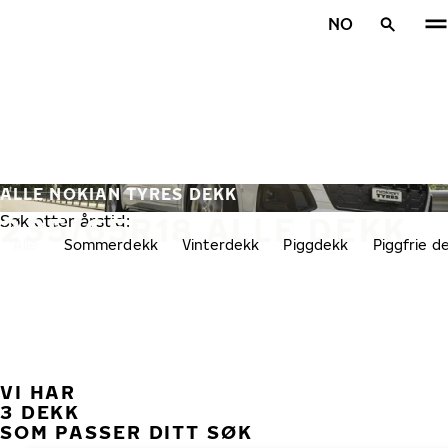
Gå videre til hovedsiden
NO
Hjem
ALLE NOKIAN TYRES DEKK
235/65R18 ALLE DEKK
Søk etter årstid:
Alle
Sommerdekk
Vinterdekk
Piggdekk
Piggfrie d
VI HAR
TID
3 DEKK
SOM PASSER DITT SØK