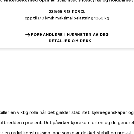
235/65 R 18 110R XL
opp til 170 km/h
maksimal belastning 1060 kg
FORHANDLERE I NÆRHETEN AV DEG
DETALJER OM DEKK
ller en viktig rolle når det gjelder stabilitet, kjøreegenskaper og
til bredden i prosent. Det påvirker kjørekomforten og de gener
ar en radial konstruksjon, noe som gjør dekket stabilt og presist