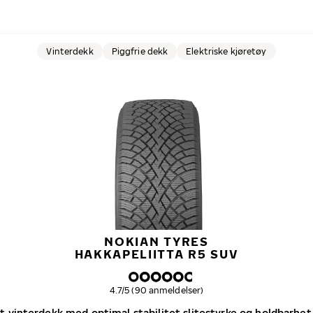
Vinterdekk
Piggfrie dekk
Elektriske kjøretøy
NOKIAN TYRES
HAKKAPELIITTA R5 SUV
Samlet dekkvurdering
4.7/5 (90 anmeldelser)
tt vinterdekk med optimal stabilitet slitestyrke og holdbarhet