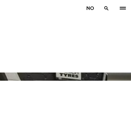
NO
TIDL
N