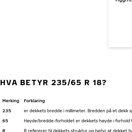
HVA BETYR 235/65 R 18?
Merking
Forklaring
235
er dekkets bredde i millimeter. Bredden på et dekk spi
65
Høyde/bredde-forholdet er dekkets høyde i forhold 
R
R refererer til dekkets struktur og betyr at dekket h