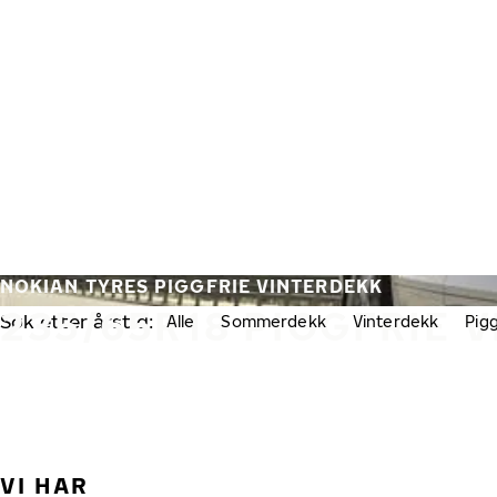
Gå videre til hovedsiden
Hjem
NOKIAN TYRES PIGGFRIE VINTERDEKK
235/65R18 PIGGFRIE 
Søk etter årstid:
Alle
Sommerdekk
Vinterdekk
Pig
VI HAR