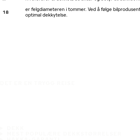
er felgdiameteren i tommer. Ved å følge bilprodusen
18
optimal dekkytelse.
DET ER EN TRYGG REISE
DEKK
MEST POPULÆRE DEKKSTØRRELSER
HAKKA-GARANTI