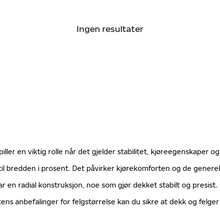
Ingen resultater
ller en viktig rolle når det gjelder stabilitet, kjøreegenskaper og
til bredden i prosent. Det påvirker kjørekomforten og de gener
ar en radial konstruksjon, noe som gjør dekket stabilt og presist
tens anbefalinger for felgstørrelse kan du sikre at dekk og fel