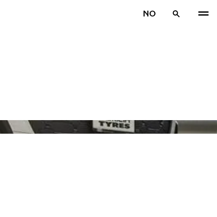
NO
TIDL
N