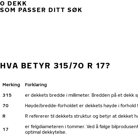
0 DEKK
SOM PASSER DITT SØK
HVA BETYR 315/70 R 17?
Merking
Forklaring
315
er dekkets bredde i millimeter. Bredden på et dekk spi
70
Høyde/bredde-forholdet er dekkets høyde i forhold 
R
R refererer til dekkets struktur og betyr at dekket h
er felgdiameteren i tommer. Ved å følge bilprodusen
17
optimal dekkytelse.