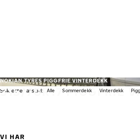
Gå videre til hovedsiden
Hjem
NOKIAN TYRES PIGGFRIE VINTERDEKK
315/70R17 PIGGFRIE 
Søk etter årstid:
Alle
Sommerdekk
Vinterdekk
Pig
VI HAR