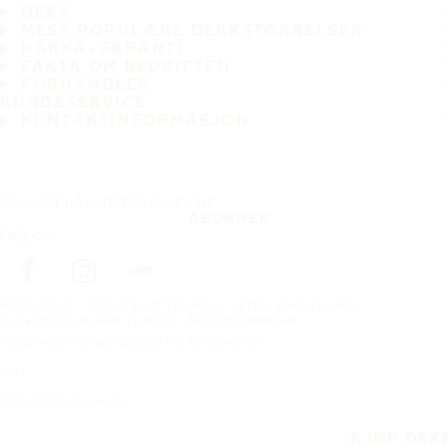
DEKK
MEST POPULÆRE DEKKSTØRRELSER
HAKKA-GARANTI
FAKTA OM BEDRIFTEN
FORHANDLER
KUNDESERVICE
KONTAKTINFORMASJON
Abonner på nyhetsbrevet vårt
ABONNER
Følg oss
Förstasidan
Dekk til ditt kjøretøy
Etter dekkstørrelse
Copyright © Nokian Tyres plc. All rights reserved.
Personvernerklæring og vilkår for tjenester
Kart
Administrer cookies
KJØP DEK