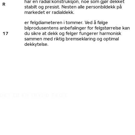
har en radial konstruksjon, noe som gjør dekket
R
stabilt og presist. Nesten alle personbildekk på
markedet er radialdekk.
er felgdiameteren i tommer. Ved å følge
bilprodusentens anbefalinger for felgstørrelse kan
17
du sikre at dekk og felger fungerer harmonisk
sammen med riktig bremseklaring og optimal
dekkytelse.
DET ER EN TRYGG REISE