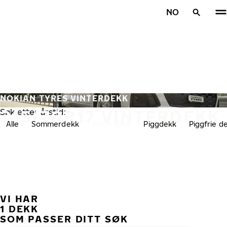
Gå videre til hovedsiden
NO
Hjem
NOKIAN TYRES VINTERDEKK
315/70R17 VINTERDEKK
Søk etter årstid:
Alle
Sommerdekk
Vinterdekk
Piggdekk
Piggfrie d
VI HAR
TID
1 DEKK
SOM PASSER DITT SØK