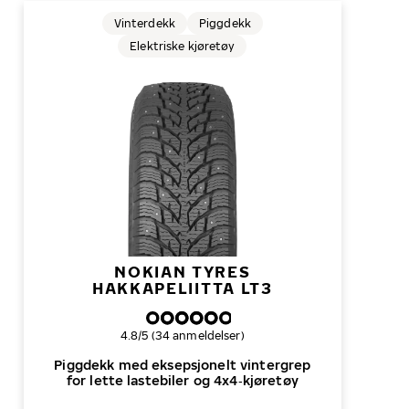
Vinterdekk
Piggdekk
Elektriske kjøretøy
NOKIAN TYRES
HAKKAPELIITTA LT3
Samlet dekkvurdering
4.8/5 (34 anmeldelser)
Piggdekk med eksepsjonelt vintergrep
for lette lastebiler og 4x4‑kjøretøy