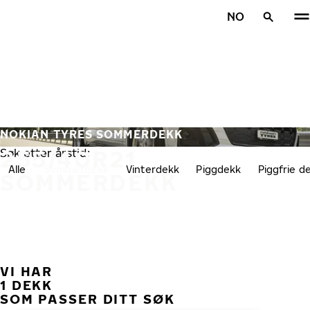
Gå videre til hovedsiden
NO
Hjem
NOKIAN TYRES SOMMERDEKK
255/40R21
Søk etter årstid:
Alle
Sommerdekk
Vinterdekk
Piggdekk
Piggfrie d
SOMMERDEKK
VI HAR
TID
1 DEKK
SOM PASSER DITT SØK