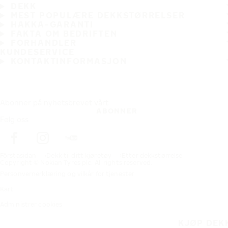
DEKK
MEST POPULÆRE DEKKSTØRRELSER
HAKKA-GARANTI
FAKTA OM BEDRIFTEN
FORHANDLER
KUNDESERVICE
KONTAKTINFORMASJON
Abonner på nyhetsbrevet vårt
ABONNER
Følg oss
Förstasidan
Dekk til ditt kjøretøy
Etter dekkstørrelse
Copyright © Nokian Tyres plc. All rights reserved.
Personvernerklæring og vilkår for tjenester
Kart
Administrer cookies
KJØP DEK