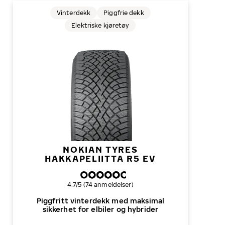
Vinterdekk
Piggfrie dekk
Elektriske kjøretøy
NOKIAN TYRES
HAKKAPELIITTA R5 EV
Samlet dekkvurdering
4.7/5 (74 anmeldelser)
Piggfritt vinterdekk med maksimal
sikkerhet for elbiler og hybrider