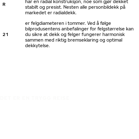
har en radial konstruksjon, noe som gjør dekket
R
stabilt og presist. Nesten alle personbildekk på
markedet er radialdekk.
er felgdiameteren i tommer. Ved å følge
bilprodusentens anbefalinger for felgstørrelse kan
21
du sikre at dekk og felger fungerer harmonisk
sammen med riktig bremseklaring og optimal
dekkytelse.
DET ER EN TRYGG REISE