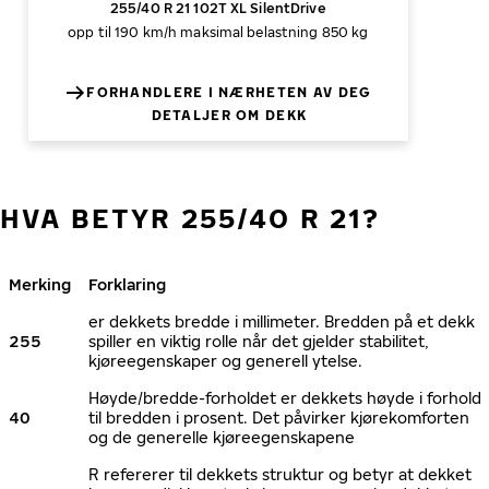
255/40 R 21 102T XL SilentDrive
opp til 190 km/h
maksimal belastning 850 kg
FORHANDLERE I NÆRHETEN AV DEG
DETALJER OM DEKK
HVA BETYR 255/40 R 21?
Merking
Forklaring
er dekkets bredde i millimeter. Bredden på et dekk
255
spiller en viktig rolle når det gjelder stabilitet,
kjøreegenskaper og generell ytelse.
Høyde/bredde-forholdet er dekkets høyde i forhold
40
til bredden i prosent. Det påvirker kjørekomforten
og de generelle kjøreegenskapene
R refererer til dekkets struktur og betyr at dekket