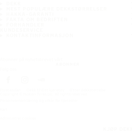
DEKK
MEST POPULÆRE DEKKSTØRRELSER
HAKKA-GARANTI
FAKTA OM BEDRIFTEN
FORHANDLER
KUNDESERVICE
KONTAKTINFORMASJON
Abonner på nyhetsbrevet vårt
ABONNER
Følg oss
Förstasidan
Dekk til ditt kjøretøy
Etter dekkstørrelse
Copyright © Nokian Tyres plc. All rights reserved.
Personvernerklæring og vilkår for tjenester
Kart
Administrer cookies
KJØP DEK