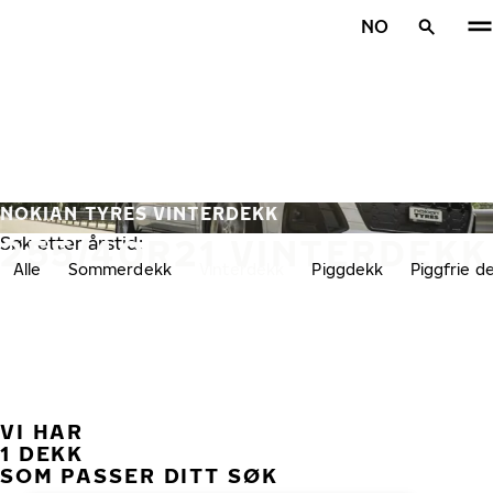
Gå videre til hovedsiden
NO
Hjem
NOKIAN TYRES VINTERDEKK
255/40R21 VINTERDEKK
Søk etter årstid:
Alle
Sommerdekk
Vinterdekk
Piggdekk
Piggfrie d
VI HAR
TID
1 DEKK
SOM PASSER DITT SØK