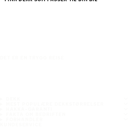
DET ER EN TRYGG REISE
DEKK
MEST POPULÆRE DEKKSTØRRELSER
HAKKA-GARANTI
FAKTA OM BEDRIFTEN
FORHANDLER
KUNDESERVICE