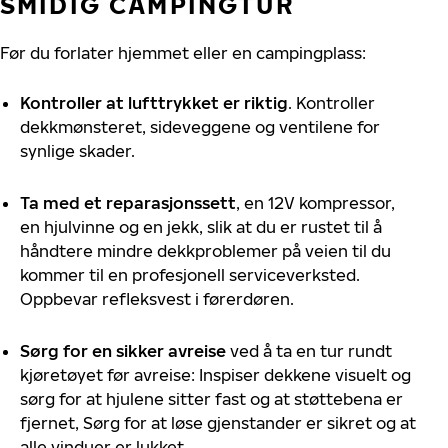
SMIDIG CAMPINGTUR
Før
du
forlater
hjemmet
eller
en
campingplass
:
Kontroller at lufttrykket er riktig
. Kontroller
dekkmønsteret, sideveggene og ventilene for
synlige skader.
Ta med et reparasjonssett
, en 12V kompressor,
en hjulvinne og en jekk, slik at du er rustet til å
håndtere mindre dekkproblemer på veien til du
kommer til en profesjonell serviceverksted.
Oppbevar refleksvest i førerdøren.
Sørg for en sikker avreise
ved å ta en tur rundt
kjøretøyet før avreise: Inspiser dekkene visuelt og
sørg for at hjulene sitter fast og at støttebena er
fjernet,
Sørg for at løse gjenstander er sikret og at
alle vinduer er lukket.