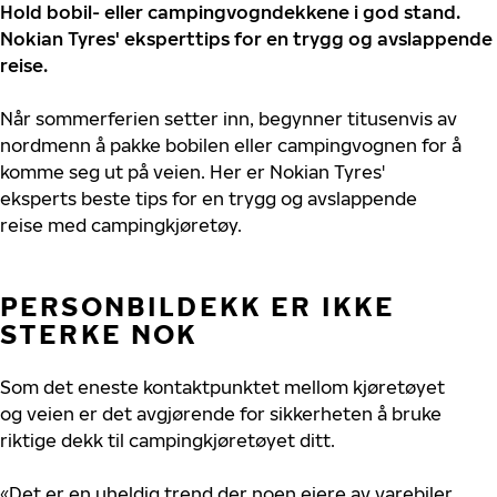
Hold bobil- eller campingvogndekkene i god stand.
Nokian Tyres' eksperttips for en trygg og avslappende
reise.
Når
sommerferien
setter inn,
begynner
titusenvis
av
nordmenn
å
pakke
bobilen
eller
campingvognen
for å
komme
seg
ut
på
veien
. Her er Nokian Tyres'
eksperts
beste
tips for
en
trygg
og
avslappende
reise
med
campingkjøretøy
.
PERSONBILDEKK ER IKKE
STERKE NOK
Som det eneste kontaktpunktet mellom kjøretøyet
og veien er det avgjørende for sikkerheten å bruke
riktige dekk til campingkjøretøyet ditt.
«Det er en uheldig trend der noen eiere av varebiler