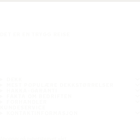
DET ER EN TRYGG REISE
DEKK
MEST POPULÆRE DEKKSTØRRELSER
HAKKA-GARANTI
FAKTA OM BEDRIFTEN
FORHANDLER
KUNDESERVICE
KONTAKTINFORMASJON
Abonner på nyhetsbrevet vårt