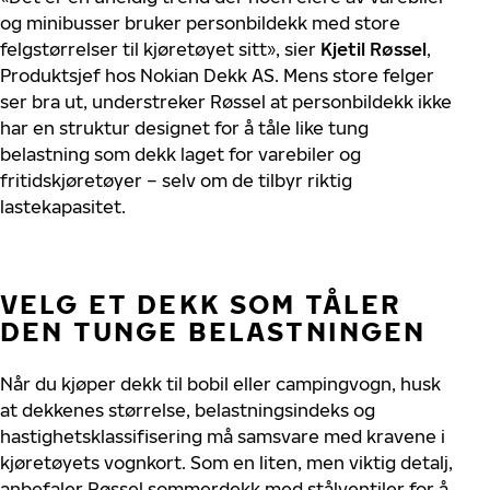
og minibusser bruker personbildekk med store
felgstørrelser til kjøretøyet sitt», sier
Kjetil Røssel
,
Produktsjef hos Nokian Dekk AS
.
Mens store felger
ser bra ut, understreker Røssel at personbildekk ikke
har en struktur designet for å tåle like tung
belastning som dekk laget for varebiler og
fritidskjøretøyer – selv om de tilbyr riktig
lastekapasitet.
VELG ET DEKK SOM TÅLER
DEN TUNGE BELASTNINGEN
Når du kjøper dekk til bobil eller campingvogn, husk
at dekkenes størrelse, belastningsindeks og
hastighetsklassifisering må samsvare med kravene i
kjøretøyets vognkort. Som en liten, men viktig detalj,
anbefaler Røssel sommerdekk med stålventiler for å