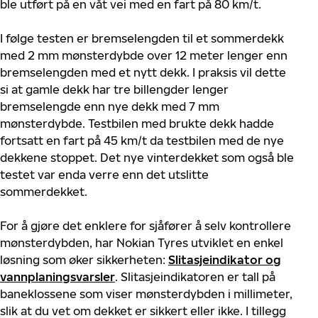
ble utført på en våt vei med en fart på 80 km/t.
I følge testen er bremselengden til et sommerdekk
med 2 mm mønsterdybde over 12 meter lenger enn
bremselengden med et nytt dekk. I praksis vil dette
si at gamle dekk har tre billengder lenger
bremselengde enn nye dekk med 7 mm
mønsterdybde. Testbilen med brukte dekk hadde
fortsatt en fart på 45 km/t da testbilen med de nye
dekkene stoppet. Det nye vinterdekket som også ble
testet var enda verre enn det utslitte
sommerdekket.
For å gjøre det enklere for sjåfører å selv kontrollere
mønsterdybden, har Nokian Tyres utviklet en enkel
løsning som øker sikkerheten:
Slitasjeindikator og
vannplaningsvarsler
. Slitasjeindikatoren er tall på
baneklossene som viser mønsterdybden i millimeter,
slik at du vet om dekket er sikkert eller ikke. I tillegg