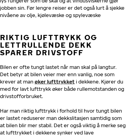
lys fungerer som de skal og at vindusviskerne gjør
jobben sin. Før lengre reiser er det også lurt å sjekke
nivåene av olje, kjølevæske og spylevæske
RIKTIG LUFTTRYKK OG
LETTRULLENDE DEKK
SPARER DRIVSTOFF
Bilen er ofte tungt lastet når man skal på langtur.
Det betyr at bilen veier mer enn vanlig, noe som
krever at man
øker lufttrykket
i dekkene. Kjører du
med for lavt lufttrykk øker både rullemotstanden og
drivstofforbruket.
Har man riktig lufttrykk i forhold til hvor tungt bilen
er lastet reduserer man dekkslitasjen samtidig som
at bilen blir mer stabil. Det er også viktig å merke seg
at lufttrykket i dekkene synker ved lave