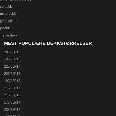
nterdekk
mmerdekk
ggfrie dekk
ggdekk
lmerke dekk
MEST POPULÆRE DEKKSTØRRELSER
205/55R16
195/65R15
225/65R17
205/60R16
185/65R15
215/55R17
215/65R16
175/65R14
235/65R17