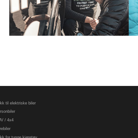
k til elektriske biler
rsonbiler
V / 4x4
rebiler
kk for tunge kjøretøy