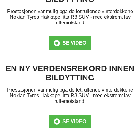
Personbildekk
Pressemeldinger
Velge dekk
Testsentere
Piggdekk
AMÉRIQUE DU NORD (FRANÇAIS)
Prestasjonen var mulig pga de lettrullende vinterdekkene
Nokian Tyres Hakkapeliitta R3 SUV - med ekstremt lav
SUV dekk
Media
Kjøretips
rullemotstand.
ČESKÁ REPUBLIKA
Varebildekk
Åpenhetsloven
DANMARK
SE VIDEO
Bilprodusenter
Kontaktinformasjon
DEUTSCHLAND
+
Testsuksess
EN NY VERDENSREKORD INNEN
ESPAÑA
BILDYTTING
Dekk for tunge kjøretøy
Uavhengige testresultater
FRANCE
Prestasjonen var mulig pga de lettrullende vinterdekkene
Nokian Tyres Hakkapeliitta R3 SUV - med ekstremt lav
GLOBAL (ENGLISH)
rullemotstand.
ITALIA
SE VIDEO
MAGYARORSZÁG