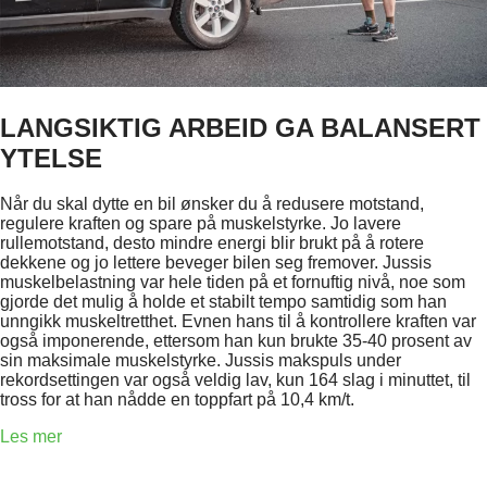
LANGSIKTIG ARBEID GA BALANSERT
YTELSE
Når du skal dytte en bil ønsker du å redusere motstand,
regulere kraften og spare på muskelstyrke. Jo lavere
rullemotstand, desto mindre energi blir brukt på å rotere
dekkene og jo lettere beveger bilen seg fremover. Jussis
muskelbelastning var hele tiden på et fornuftig nivå, noe som
gjorde det mulig å holde et stabilt tempo samtidig som han
unngikk muskeltretthet. Evnen hans til å kontrollere kraften var
også imponerende, ettersom han kun brukte 35-40 prosent av
sin maksimale muskelstyrke. Jussis makspuls under
rekordsettingen var også veldig lav, kun 164 slag i minuttet, til
tross for at han nådde en toppfart på 10,4 km/t.
Les mer