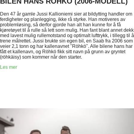
BILEN HANS RÖHKÖ (2006-MODELL)
Den 47 år gamle Jussi Kallioniemi sier at bildytting handler om
ferdigheter og planlegging, ikke rå styrke. Han motiveres av
problemløsing, så derfor gjorde han alt han kunne for å få
kjøretøyet til å rulle så lett som mulig. Han fant blant annet dekk
med lavest mulig rullemotstand og optimalt lufttrykk, i tillegg til å
trene målrettet. Jussi brukte sin egen bil, en Saab fra 2006 som
veier 2,1 tonn og har kallenavnet "Röhkö". Alle bilene hans har
fått et kallenavn, og Röhkö fikk sitt navn på grunn av gryntet
(röhkäisy) som kommer når den starter.
Les mer