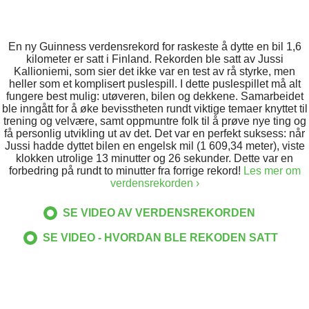
NEDERLAND
NORGE
En ny Guinness verdensrekord for raskeste å dytte en bil 1,6
kilometer er satt i Finland. Rekorden ble satt av Jussi
Kallioniemi, som sier det ikke var en test av rå styrke, men
NORTH AMERICA (ENGLISH)
heller som et komplisert puslespill. I dette puslespillet må alt
fungere best mulig: utøveren, bilen og dekkene. Samarbeidet
POLSKA
ble inngått for å øke bevisstheten rundt viktige temaer knyttet til
trening og velvære, samt oppmuntre folk til å prøve nye ting og
få personlig utvikling ut av det. Det var en perfekt suksess: når
ROMANIA
Jussi hadde dyttet bilen en engelsk mil (1 609,34 meter), viste
klokken utrolige 13 minutter og 26 sekunder. Dette var en
forbedring på rundt to minutter fra forrige rekord!
Les mer om
SCHWEIZ
verdensrekorden ›
SUOMI
SE VIDEO AV VERDENSREKORDEN
SE VIDEO - HVORDAN BLE REKODEN SATT
SVERIGE
ÖSTERREICH
БЪЛГАРИЯ