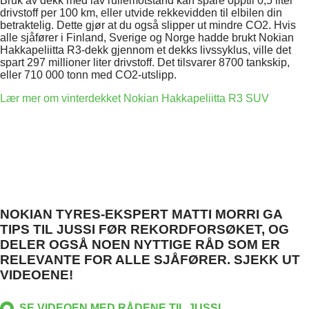
Bruk av dekk med lav rullemotstand kan spare opptil 0,5 liter
drivstoff per 100 km, eller utvide rekkevidden til elbilen din
betraktelig. Dette gjør at du også slipper ut mindre CO2. Hvis
alle sjåfører i Finland, Sverige og Norge hadde brukt Nokian
Hakkapeliitta R3-dekk gjennom et dekks livssyklus, ville det
spart 297 millioner liter drivstoff. Det tilsvarer 8700 tankskip,
eller 710 000 tonn med CO2-utslipp.
Lær mer om vinterdekket Nokian Hakkapeliitta R3 SUV
NOKIAN TYRES-EKSPERT MATTI MORRI GA
TIPS TIL JUSSI FØR REKORDFORSØKET, OG
DELER OGSÅ NOEN NYTTIGE RÅD SOM ER
RELEVANTE FOR ALLE SJÅFØRER. SJEKK UT
VIDEOENE!
SE VIDEOEN MED RÅDENE TIL JUSSI