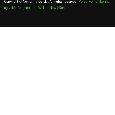
Copyright © Nokian Tyres plc. All rights reserved.
Personvernerklæring
og vilkår for tjenester
|
Whistleblow
|
Kart