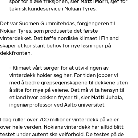
spor for å øke friksjonen, sier
Matti Morri
, sjef for
teknisk kundeservice i Nokian Tyres.
Det var Suomen Gummitehdas, forgjengeren til
Nokian Tyres, som produserte det første
vinterdekket. Det tøffe nordiske klimaet i Finland
skaper et konstant behov for nye løsninger på
dekkfronten.
- Klimaet vårt sørger for at utviklingen av
vinterdekk holder seg her. For tiden jobber vi
med å bedre grepsegenskapene til dekkene uten
å slite for mye på veiene. Det må vi ta hensyn til i
et land hvor bakken fryser til, sier
Matti Juhala
,
ingeniørprofessor ved Aalto universitet.
I dag ruller over 700 millioner vinterdekk på veier
over hele verden. Nokians vinterdekk har alltid blitt
testet under autentiske veiforhold. De testes på de