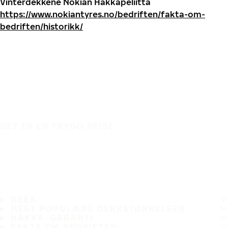
Vinterdekkene Nokian Hakkapeliitta
https://www.nokiantyres.no/bedriften/fakta-om-
bedriften/historikk/
DET ER EN TRYGG REISE
DEKK
MEST POPULÆRE DEKKSTØRRELSER
HAKKA-GARANTI
FAKTA OM BEDRIFTEN