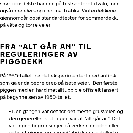
snø- og isdekte banene på testsenteret i Ivalo, men
også innendørs og i normal trafikk. Vinterdekkene
gjennomgår også standardtester for sommerdekk,
på våte og tørre veier.
FRA “ALT GÅR AN” TIL
REGULERINGER AV
PIGGDEKK
På 1950-tallet ble det eksperimentert med anti-skli
som ga enda bedre grep på isete veier. Den første
piggen med en hard metalltupp ble offisielt lansert
på begynnelsen av 1960-tallet.
- Den gangen var det for det meste grusveier, og
den generelle holdningen var at ”alt går an”. Det
var ingen begrensinger på verken lengden eller
antallet pigger, og gummifabrikkene installerte