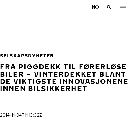
Gå videre til hovedsiden
NO
Hjem
SELSKAPSNYHETER
FRA PIGGDEKK TIL FØRERLØSE
BILER – VINTERDEKKET BLANT
DE VIKTIGSTE INNOVASJONENE
INNEN BILSIKKERHET
2014-11-04T11:13:32Z