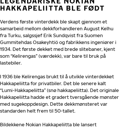
LEGENDARISKE NOKIAN
HAKKAPELIITTA BLE FØDT
Verdens første vinterdekk ble skapt gjennom et
samarbeid mellom dekkforhandleren August Kelhu
fra Turku, salgssjef Erik Sundqvist fra Suomen
Gummitehdas Osakeyhtiö og fabrikkens ingeniører i
1934. Det første dekket med brede slitebaner, kjent
som “Kelirengas” (værdekk), var bare til bruk på
lastebiler.
I 1936 ble Kelirengas brukt til å utvikle vinterdekket
Hakkapeliitta for privatbiler. Det ble senere kalt
“Lumi-Hakkapeliitta” (snø hakkapeliitta). Det originale
Hakkapeliitta hadde et gradert tversgående mønster
med sugekoppdesign. Dette dekkmønsteret var
standarden helt frem til 50-tallet.
Bildekkene Nokian Hakkapeliitta ble lansert