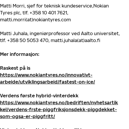
Matti Morri, sjef for teknisk kundeservice,Nokian
Tyres plc, tlf. +358 10 401 7621,
matti.morri(at)nokiantyres.com
Matti Juhala, ingeniørprofessor ved Aalto universitet,
tlf. +358 50 5053 470, matti.juhala(at)aalto.fi
Mer informasjon:
Raskest på is
https://www.nokiantyres.no/innovativt-
arbeide/utviklingsarbeid/fastest-on-ice/
Verdens første hybrid-vinterdekk
https://www.nokiantyres.no/bedriften/nyhetsartik
kel/verdens-frste-piggfriksjonsdekk-piggdekket-
som-ogsa-er-piggfritt/