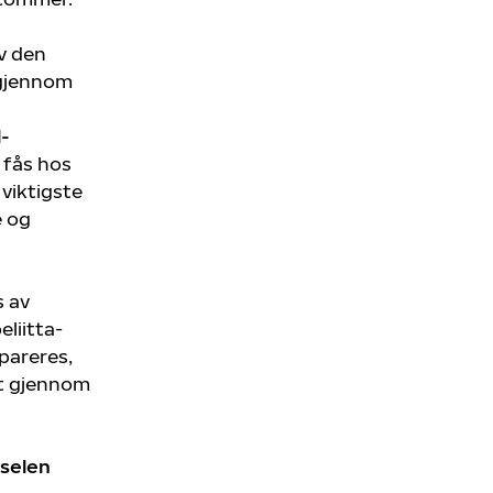
v den
 gjennom
l-
 fås hos
viktigste
e og
s av
eliitta-
epareres,
tt gjennom
rselen