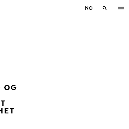
NO
- OG
NT
HET