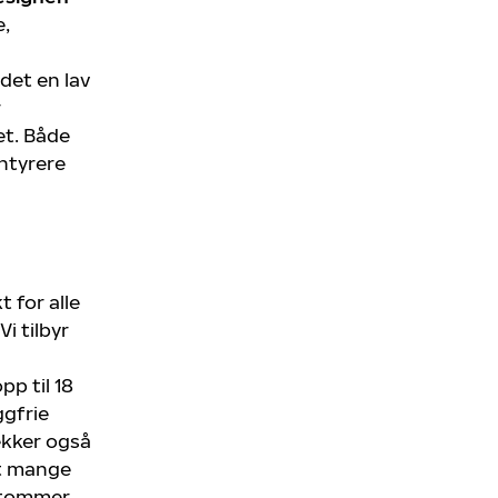
e,
det en lav
r
et. Både
ntyrere
 for alle
i tilbyr
pp til 18
ggfrie
ekker også
mt mange
7 tommer.