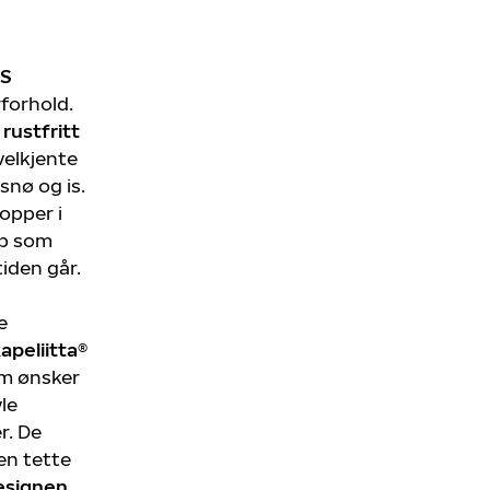
ES
rforhold.
rustfritt
velkjente
snø og is.
opper i
ep som
tiden går.
e
apeliitta®
om ønsker
le
r. De
en tette
esignen