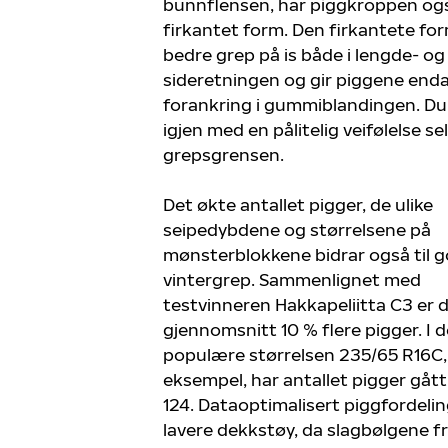
bunnflensen, har piggkroppen og
firkantet form. Den firkantete fo
bedre grep på is både i lengde- og
sideretningen og gir piggene end
forankring i gummiblandingen. Du 
igjen med en pålitelig veifølelse se
grepsgrensen.
Det økte antallet pigger, de ulike
seipedybdene og størrelsene på
mønsterblokkene bidrar også til 
vintergrep. Sammenlignet med
testvinneren Hakkapeliitta C3 er d
gjennomsnitt 10 % flere pigger. I 
populære størrelsen 235/65 R16C,
eksempel, har antallet pigger gått f
124. Dataoptimalisert piggfordelin
lavere dekkstøy, da slagbølgene f