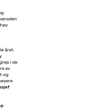
og
pørselen
 høy
le året.
y
grep i de
re av
et og
 høyere
ssjef
ep