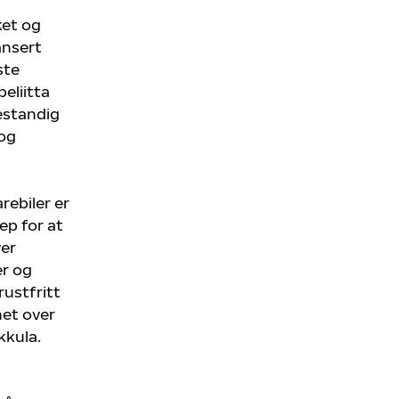
ket og
ansert
ste
eliitta
bestandig
 og
rebiler er
ep for at
ver
r og
rustfritt
het over
ukkula.