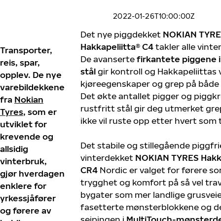
2022-01-26T10:00:00Z
Det nye piggdekket
NOKIAN TYR
Hakkapeliitta® C4
takler alle vinte
Transporter,
De avanserte
firkantete piggene i 
reis, spar,
stål
gir kontroll og Hakkapeliittas 
opplev. De nye
kjøreegenskaper og grep på både 
varebildekkene
Det økte antallet pigger og piggkr
fra
Nokian
rustfritt stål gir deg utmerket gr
Tyres
, som er
ikke vil ruste opp etter hvert som 
utviklet for
krevende og
Det stabile og stillegående piggfri
allsidig
vinterdekket
NOKIAN TYRES
Hakk
vinterbruk,
CR4
Nordic er valget for førere s
gjør hverdagen
trygghet og komfort på så vel trav
enklere for
bygater som mer landlige grusveie
yrkessjåfører
fasetterte mønsterblokkene og d
og førere av
seipingen i
MultiTouch-mønsterd