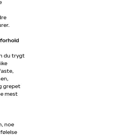
e
dre
rer.
rforhold
 du trygt
like
aste,
nen,
g grepet
de mest
n, noe
lfølelse