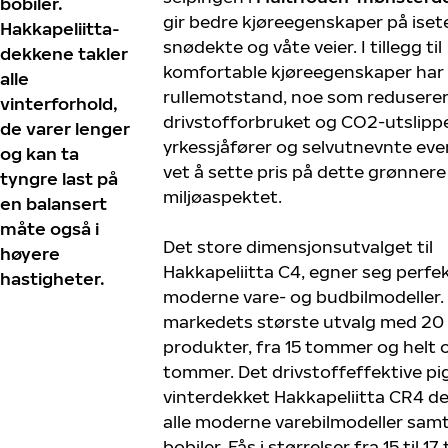
bobiler.
gir bedre kjøreegenskaper på iset
Hakkapeliitta-
snødekte og våte veier. I tillegg til
dekkene takler
komfortable kjøreegenskaper har 
alle
rullemotstand, noe som redusere
vinterforhold,
drivstofforbruket og CO2-utslipp
de varer lenger
yrkessjåfører og selvutnevnte eve
og kan ta
vet å sette pris på dette grønnere
tyngre last på
miljøaspektet.
en balansert
måte også i
Det store dimensjonsutvalget til
høyere
Hakkapeliitta C4, egner seg perfekt
hastigheter.
moderne vare- og budbilmodeller. V
markedets største utvalg med 20
produkter, fra 15 tommer og helt o
tommer. Det drivstoffeffektive pi
vinterdekket Hakkapeliitta CR4 d
alle moderne varebilmodeller sa
bobiler. Fås i størrelser fra 15 til 1