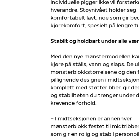
individuelle pigger ikke vil forsterk
hverandre. Støynivået holder seg
komfortabelt lavt, noe som gir be
kjørekomfort, spesielt på lengre tu
Stabilt og holdbart under alle væ
Med den nye mønstermodellen kan
kjøre på stålis, vann og slaps. De u
mønsterblokkstørrelsene og den f
pillignende designen i midtseksjo
komplett med støtteribber, gir de
og stabiliteten du trenger under 
krevende forhold.
– I midtseksjonen er annenhver
mønsterblokk festet til midtribbe
som gir en rolig og stabil personbi