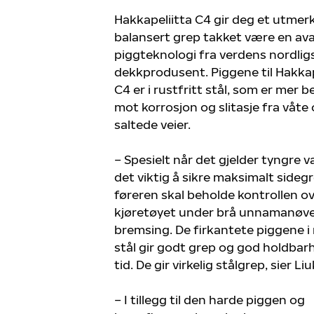
Hakkapeliitta C4 gir deg et utmer
balansert grep takket være en av
piggteknologi fra verdens nordlig
dekkprodusent. Piggene til Hakkap
C4 er i rustfritt stål, som er mer 
mot korrosjon og slitasje fra våte
saltede veier.
– Spesielt når det gjelder tyngre va
det viktig å sikre maksimalt sidegr
føreren skal beholde kontrollen o
kjøretøyet under brå unnamanøve
bremsing. De firkantete piggene i 
stål gir godt grep og god holdbar
tid. De gir virkelig stålgrep, sier Li
– I tillegg til den harde piggen og