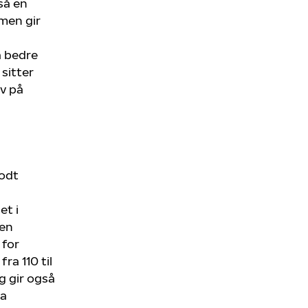
så en
rmen gir
a bedre
sitter
lv på
godt
et i
den
 for
ra 110 til
g gir også
ra