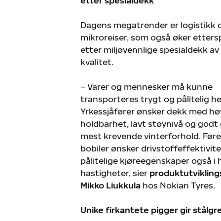
etter spesialdekk
Dagens megatrender er logistikk 
mikroreiser, som også øker etters
etter miljøvennlige spesialdekk av
kvalitet.
– Varer og mennesker må kunne
transporteres trygt og pålitelig he
Yrkessjåfører ønsker dekk med hø
holdbarhet, lavt støynivå og godt 
mest krevende vinterforhold. Føre
bobiler ønsker drivstoffeffektivit
pålitelige kjøreegenskaper også i
hastigheter, sier
produktutvikling
Mikko Liukkula
hos Nokian Tyres.
Unike firkantete pigger gir stålgr