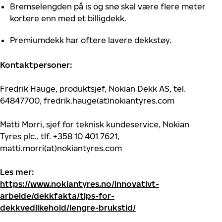
Bremselengden på is og snø skal være flere meter
kortere enn med et billigdekk.
Premiumdekk har oftere lavere dekkstøy.
Kontaktpersoner:
Fredrik Hauge, produktsjef, Nokian Dekk AS, tel.
64847700, fredrik.hauge(at)nokiantyres.com
Matti Morri, sjef for teknisk kundeservice, Nokian
Tyres plc., tlf. +358 10 401 7621,
matti.morri(at)nokiantyres.com
Les mer:
https://www.nokiantyres.no/innovativt-
arbeide/dekkfakta/tips-for-
dekkvedlikehold/lengre-brukstid/