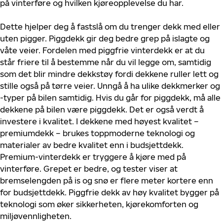
på vinterføre og hvilken kjøreopplevelse du har.
Dette hjelper deg å fastslå om du trenger dekk med eller
uten pigger. Piggdekk gir deg bedre grep på islagte og
våte veier. Fordelen med piggfrie vinterdekk er at du
står friere til å bestemme når du vil legge om, samtidig
som det blir mindre dekkstøy fordi dekkene ruller lett og
stille også på tørre veier. Unngå å ha ulike dekkmerker og
-typer på bilen samtidig. Hvis du går for piggdekk, må alle
dekkene på bilen være piggdekk. Det er også verdt å
investere i kvalitet. I dekkene med høyest kvalitet –
premiumdekk – brukes toppmoderne teknologi og
materialer av bedre kvalitet enn i budsjettdekk.
Premium-vinterdekk er tryggere å kjøre med på
vinterføre. Grepet er bedre, og tester viser at
bremselengden på is og snø er flere meter kortere enn
for budsjettdekk. Piggfrie dekk av høy kvalitet bygger på
teknologi som øker sikkerheten, kjørekomforten og
miljøvennligheten.